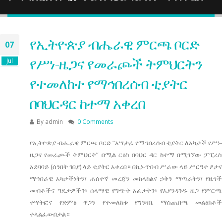
የኢትዮጵያ ብሔራዊ ምርጫ ቦርድ
07
የሥነ-ዜጋና የመራጮች ትምህርትን
Jul
የተመለከተ የማኅበረሰብ ቲያትር
በባህርዳር ከተማ አቀረበ
By
admin
0 Comments
የኢትዮጵያ ብሔራዊ ምርጫ ቦርድ “አሣታፊ የማኅበረሰብ ቲያትር ለአካታች የሥነ-
ዜጋና የመራጮች ትምህርት” በሚል ርዕስ በባህር ዳር ከተማ በሚገኘው ፓፒረስ
አደባባይ (ሰንበት ገበያ) ላይ ቲያትር አቀረበ። በኪነ-ጥበብ ሥራው ላይ ሥርዓተ ፆታና
ማኅበራዊ አካታችነትን፣ ሐሰተኛ መረጃን መከላከልና ኃቅን ማጣራትን፣ የዜጎች
መብቶችና ግዴታዎችን፣ ሰላማዊ የግጭት አፈታትን፣ የእያንዳንዱ ዜጋ የምርጫ
ተሣትፎና የድምፅ ዋጋን የተመለከቱ የግንዛቤ ማስጨበጫ መልዕክቶች
ተላልፈውበታል።