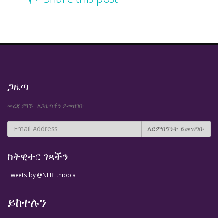
ጋዜጣ
መረጃ ያግኙ - ለጋዜጣችን ይመዝገቡ
ከትዊተር ገጻችን
Tweets by @NEBEthiopia
ይከተሉን