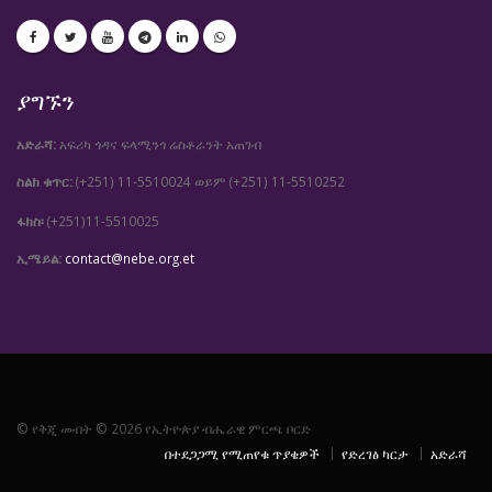
ያግኙን
አድራሻ:
አፍሪካ ጎዳና ፍላሚንጎ ሬስቶራንት አጠገብ
ስልክ ቁጥር:
(+251) 11-5510024
(+251) 11-5510252
ወይም
ፋክስ፡
(+251)11-5510025
ኢሜይል:
contact@nebe.org.et
© የቅጂ መብት © 2026 የኢትዮጵያ ብሔራዊ ምርጫ ቦርድ
በተደጋጋሚ የሚጠየቁ ጥያቄዎች
የድረገፅ ካርታ
አድራሻ