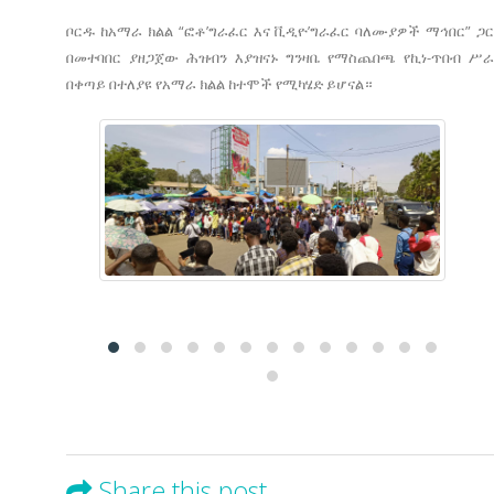
ቦርዱ ከአማራ ክልል “ፎቶ’ግራፈር እና ቪዲዮ’ግራፈር ባለሙያዎች ማኅበር” ጋር
በመተባበር ያዘጋጀው ሕዝብን እያዝናኑ ግንዛቤ የማስጨበጫ የኪነ-ጥበብ ሥራ
በቀጣይ በተለያዩ የአማራ ክልል ከተሞች የሚካሄድ ይሆናል።
Share this post