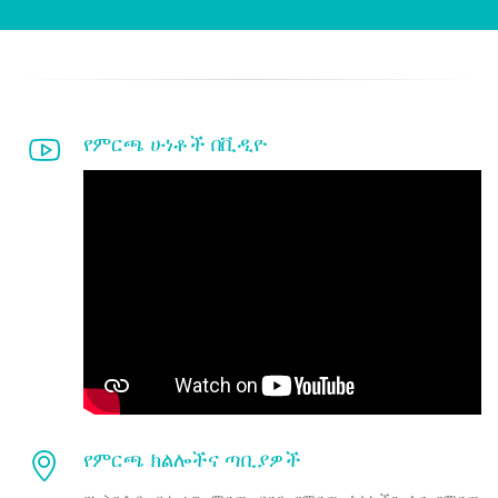
የምርጫ ሁነቶች በቪዲዮ
የምርጫ ክልሎችና ጣቢያዎች