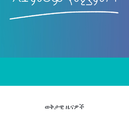
ወቅታዊ ዜናዎች