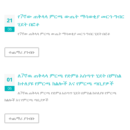
የ7ኛው ጠቅላላ ምርጫ ውጤት ማሳወቂያ መርኅ-ግብር
21
ሂደት በፎቶ
06
የ7ኛው ጠቅላላ ምርጫ ውጤት ማሳወቂያ መርኅ-ግብር ሂደት በፎቶ
ተጨማሪ ያንብቡ
ለ7ኛዉ ጠቅላላ ምርጫ የድምፅ አሰጣጥ ሂደት በምስል
01
ከተለያዩ የምርጫ ክልሎች እና የምርጫ ጣቢያዎች
06
ለ7ኛዉ ጠቅላላ ምርጫ የድምፅ አሰጣጥ ሂደት በምስል ከተለያዩ የምርጫ
ክልሎች እና የምርጫ ጣቢያዎች
ተጨማሪ ያንብቡ