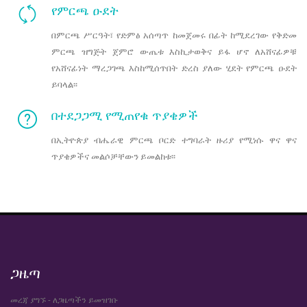
የምርጫ ዑደት
በምርጫ ሥርዓት፣ የድምፅ አሰጣጥ ከመጀመሩ በፊት ከሚደረገው የቅድመ
ምርጫ ዝግጅት ጀምሮ ውጤቱ እስኪታወቅና ይፋ ሆኖ ለአሸናፊዎቹ
የአሸናፊነት ማረጋገጫ እስከሚሰጥበት ድረስ ያለው ሂደት የምርጫ ዑደት
ይባላል፡፡
በተደጋጋሚ የሚጠየቁ ጥያቄዎች
በኢትዮጵያ ብሔራዊ ምርጫ ቦርድ ተግባራት ዙሪያ የሚነሱ ዋና ዋና
ጥያቄዎችና መልሶቻቸውን ይመልከቱ፡፡
ጋዜጣ
መረጃ ያግኙ - ለጋዜጣችን ይመዝገቡ