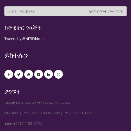
ከትዊተር ገጻችን
Tweets by @NEBEthiopia
ይከተሉን
ያግኙን
አድራሻ:
አፍሪካ ጎዳና ፍላሚንጎ ሬስቶራንት አጠገብ
ስልክ ቁጥር:
(+251) 11-5510024
(+251) 11-5510252
ወይም
ፋክስ፡
(+251)11-5510025