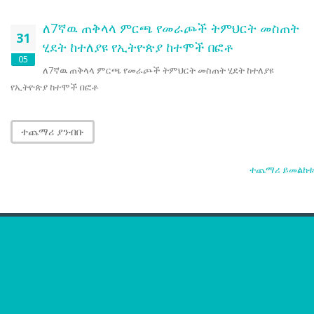
ለ7ኛዉ ጠቅላላ ምርጫ የመራጮች ትምህርት መስጠት
31
ሂደት ከተለያዩ የኢትዮጵያ ከተሞች በፎቶ
05
ለ7ኛዉ ጠቅላላ ምርጫ የመራጮች ትምህርት መስጠት ሂደት ከተለያዩ
የኢትዮጵያ ከተሞች በፎቶ
ተጨማሪ ያንብቡ
ተጨማሪ ይመልከቱ