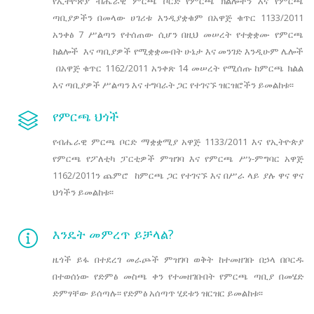
የኢትዮጵያ ብሔራዊ ምርጫ ቦርድ የምርጫ ክልሎችን እና የምርጫ
ጣቢያዎችን በመላው ሀገሪቱ እንዲያቋቁም በአዋጅ ቁጥር 1133/2011
አንቀፅ 7 ሥልጣን የተሰጠው ሲሆን በዚህ መሠረት የተቋቋሙ የምርጫ
ክልሎች እና ጣቢያዎች የሚቋቋሙበት ሁኔታ እና መንገድ እንዲሁም ሌሎች
በአዋጅ ቁጥር 1162/2011 አንቀጽ 14 መሠረት የሚሰጡ ከምርጫ ክልል
እና ጣቢያዎች ሥልጣን እና ተግባራት ጋር የተገናኙ ዝርዝሮችን ይመልከቱ፡፡
የምርጫ ህጎች
የብሔራዊ ምርጫ ቦርድ ማቋቋሚያ አዋጅ 1133/2011 እና የኢትዮጵያ
የምርጫ የፖለቲካ ፓርቲዎች ምዝገባ እና የምርጫ ሥነ-ምግባር አዋጅ
1162/2011ን ጨምሮ ከምርጫ ጋር የተገናኙ እና በሥራ ላይ ያሉ ዋና ዋና
ህጎችን ይመልከቱ፡፡
እንዴት መምረጥ ይቻላል?
ዜጎች ይፋ በተደረገ መራጮች ምዝገባ ወቅት ከተመዘገቡ በኃላ በቦርዱ
በተወሰነው የድምፅ መስጫ ቀን የተመዘገቡበት የምርጫ ጣቢያ በመሄድ
ድምፃቸው ይሰጣሉ፡፡ የድምፅ አሰጣጥ ሂደቱን ዝርዝር ይመልከቱ፡፡