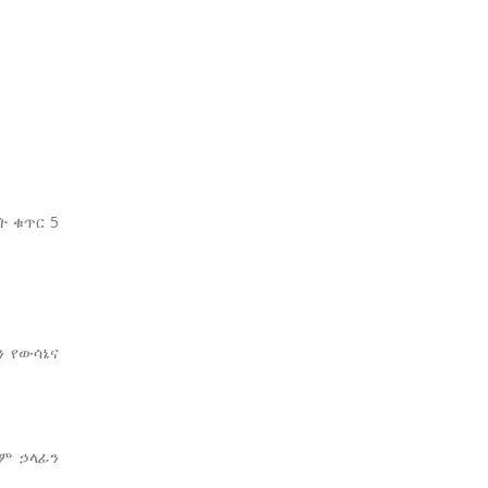
ት ቁጥር 5
 የውሳኔና
ይም ኃላፊን