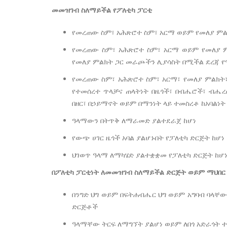
መመዝገብ ስለማይችል የፖለቲካ ፓርቲ
የመረጠው ስም፣ አሕጽሮተ ስም፣ አርማ ወይም የመለያ ምልክ
የመረጠው ስም፣ አሕጽሮተ ስም፣ አርማ ወይም የመለያ ም
የመለያ ምልክት ጋር መራጮችን ሊያሳስት በሚችል ደረጃ 
የመረጠው ስም፣ አሕጽሮተ ስም፣ አርማ፣ የመለያ ምልክት፣
የተመሰረተ ጥላቻና ጠላትነት በዜጎች፣ በብሔሮች፣ ብሔረ
በዘር፣ በኃይማኖት ወይም በማንነት ላይ ተመስረቶ ከአባልነት
ዓላማውን በትጥቅ ለማራመድ ያልተደራጀ ከሆነ
የውጭ ሀገር ዜጎች አባል ያልሆኑበት የፓለቲካ ድርጅት ከሆነ
ህገወጥ ዓላማ ለማካሄድ ያልተቋቋመ የፓለቲካ ድርጅት ከሆ
በፖለቲካ ፓርቲነት ለመመዝገብ ስለማይችል ድርጅት ወይም ማህበር
በንግድ ህግ ወይም በፍትሐብሔር ህግ ወይም አግባብ ባላ
ድርጅቶች
ዓላማቸው ትርፍ ለማግኘት ያልሆነ ወይም ለበጎ አድራጎት