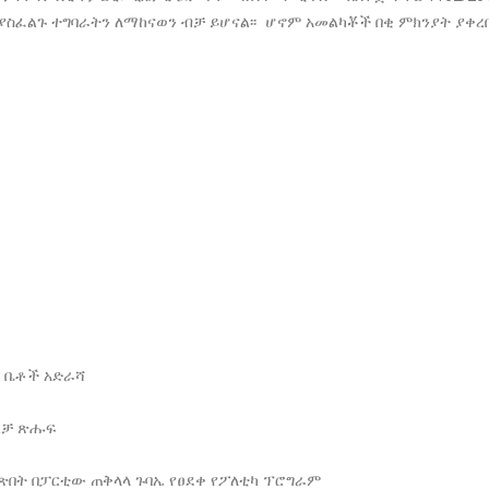
ስፈልጉ ተግባራትን ለማከናወን ብቻ ይሆናል፡፡ ሆኖም አመልካቾች በቂ ምክንያት ያቀረ
 ቤቶች አድራሻ
ረቻ ጽሑፍ
ጽበት በፓርቲው ጠቅላላ ጉባኤ የፀደቀ የፖለቲካ ፕሮግራም