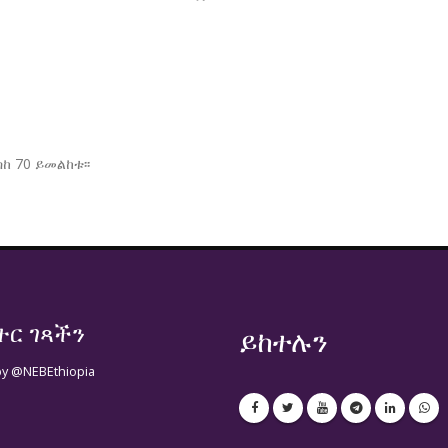
ስከ 70 ይመልከቱ፡፡
ተር ገጻችን
ይከተሉን
by @NEBEthiopia