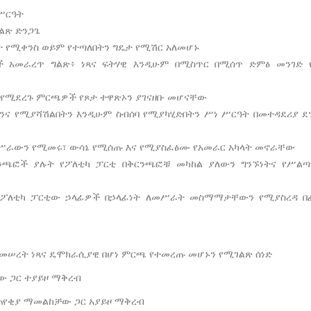
 ሥርዓት
ልጽ ድንጋጌ
ብት የሚቀንስ ወይም የተጣለበትን ግዴታ የሚሽር አለመሆኑ
ች አመራረጥ ግልጽ፥ ነጻና ፍትሃዊ እንዲሁም በሚስጥር በሚሰጥ ድምፅ መንገድ
 የሚደረጉ ምርጫዎች የጾታ ተዋጽኦን ያገናዘቡ መሆናቸው
ንና የሚያሻሽልበትን እንዲሁም ስብሰባ የሚያካሂድበትን ሥነ ሥርዓት በመተዳደሪያ ደ
 ሥራውን የሚመሩ፣ ውሳኔ የሚሰጡ እና የሚያስፈፅሙ የአመራር አካላት መኖራቸው
ቅርንጫፎች ያሉት የፖለቲካ ፓርቲ በቅርንጫፎቹ መካከል ያለውን ግንኙነትና የሥልጣ
 የፖለቲካ ፓርቲው ኃላፊዎች በኃላፊነት ለመሥራት መስማማታቸውን የሚያስረዳ 
መሠረት ነጻና ዴሞክራሲያዊ በሆነ ምርጫ የተመረጡ መሆኑን የሚገልጽ ሰነድ
ው ጋር ተያይዞ ማቅረብ
መጠየቂያ ማመልከቻው ጋር አያይዞ ማቅረብ