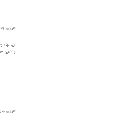
አርማ ወይም
ዩነቶች ላይ
ይም ሰዎችን
በሮች ወይም