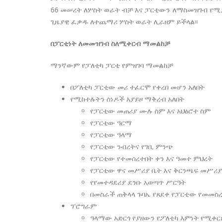
66 መሠረት ለሦስት ወራት ብቻ እና ፓርቲውን ለማስመዝገብ የሚያ
ጊዜያዊ ፈቃዱ ለተጨማሪ ሦስት ወራት ሊራዘም ይችላል፡፡
በፓርቲነት ለመመዝገብ ስለሚቀርብ ማመልከቻ
ማንኛውም የፓለቲካ ፓርቲ የምዝገባ ማመልከቻ
በፖለቲካ ፓርቲው መሪ ተፈርሞ የቀረበ መሆን አለበት
የሚከተሉትን ሰነዶች አያይዞ ማቅረብ አለበት
የፓርቲው መጠሪያ ሙሉ ስም እና አህፅሮተ ስም
የፓርቲው ዓርማ
የፓርቲው ዓላማ
የፓርቲው ንብረትና የገቢ ምንጭ
የፓርቲው የተመሰረተበት ቀን እና ዓመተ ምህረት
የፓርቲው ዋና መሥሪያ ቤት እና ቅርንጫፍ መሥሪያ
የየመተዳደሪያ ደንቡ አወጣጥ ሥርዓት
በመስራች ጠቅላላ ጉባኤ የጸደቀ የፓርቲው የመመስ
ፕሮግራም
ዓላማው አድርጎ የያዘውን የፖለቲካ እምነት የሚቀር