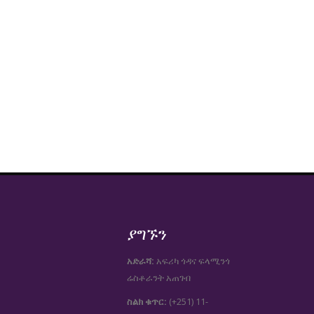
ያግኙን
አድራሻ:
አፍሪካ ጎዳና ፍላሚንጎ
ሬስቶራንት አጠገብ
ስልክ ቁጥር:
(+251) 11-