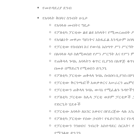
የመተዳደሪያ ደንብ
የአባላት ቅበላና ስንብት ሁኔታ
የአባላቱ መብትና ግዴታ
የፖለቲካ ፓርቲው ልዩ ልዩ አካላት፣ የሚመረጡበት 
የአባልነት መዋጮ ዓይነትና አከፋፈል እንዲሁም አ
የፓርቲው የስብሰባ እና የውሳኔ አሰጣጥ ሥነ ሥርዓት
በአባላቱ ላይ ስለሚወሰድ የሥነ ሥርዓት እና የሥነ 
የጠቅላላ ጉባኤ አባላትን ቁጥር ቢያንስ በአዋጅ ቁ
በመቶ በማድረግ የሚወስን ድንጋጌ
የፖለቲካ ፓርቲው ጠቅላላ ጉባኤ ስብሰባ ቢያንስ በሦ
የፓርቲው ቅርንጫፎች አወቃቀርና አሠራርን ጨምሮ
የፓርቲውን ጠቅላላ ጉባኤ ውሳኔ የሚፈልጉ ጉዳዮችን
የፖለቲካ ፓርቲው ከሌላ ፓርቲ ወይም ፓርቲዎች 
የድርጊት ሂደቶች
የፓርቲው አባላት ለአገር አቀፍና በየደረጃው ላሉ
የፖለቲካ ፓርቲው የሰው ኃብት፣ የፋይናንስ እና የኦዲ
የፓርቲውን ገንዘብና ንብረት አስተዳደር ስርአት፣
የሚገልጽ ድንጋጌ