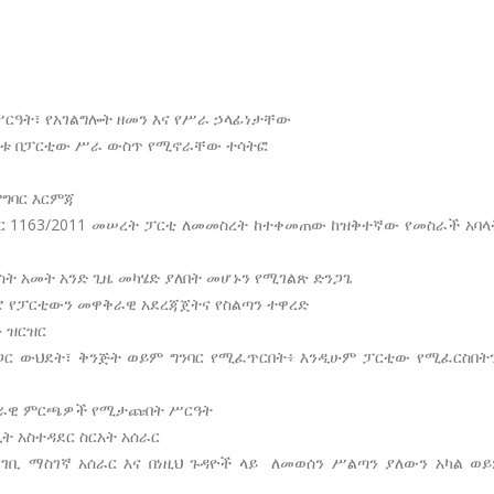
ሥርዓት፣ የአገልግሎት ዘመን እና የሥራ ኃላፊነታቸው
ባላቱ በፓርቲው ሥራ ውስጥ የሚኖራቸው ተሳትፎ
ምግባር እርምጃ
ጥር 1163/2011 መሠረት ፓርቲ ለመመስረት ከተቀመጠው ከዝቅተኛው የመስራች አባላ
ስት አመት አንድ ጊዜ መካሄድ ያለበት መሆኑን የሚገልጽ ድንጋጌ
 የፓርቲውን መዋቅራዊ አደረጃጀትና የስልጣን ተዋረድ
 ዝርዝር
ጋር ውህደት፣ ቅንጅት ወይም ግንባር የሚፈጥርበት፥ እንዲሁም ፓርቲው የሚፈርስበትን
 አገራዊ ምርጫዎች የሚታጩበት ሥርዓት
ት አስተዳደር ስርአት አሰራር
 የገቢ ማስገኛ አሰራር እና በነዚህ ጉዳዮች ላይ ለመወሰን ሥልጣን ያለውን አካል ወ