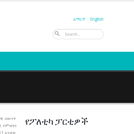
አማርኛ
English
ፈልግ
የፖለቲካ ፓርቲዎች
ጋዊ ሰውነት
ዊ የምዝገባ
11 አንቀጽ