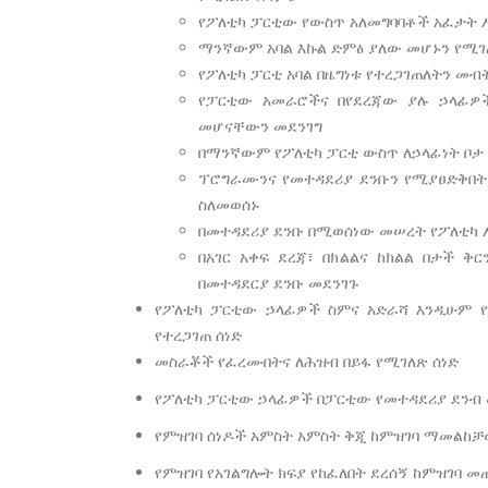
የፖለቲካ ፓርቲው የውስጥ አለመግባባቶች አፈታት
ማንኛውም አባል እኩል ድምፅ ያለው መሆኑን የሚገ
የፖለቲካ ፓርቲ አባል በዜግነቱ የተረጋገጠለትን መ
የፓርቲው አመራሮችና በየደረጃው ያሉ ኃላፊዎ
መሆናቸውን መደንገግ
በማንኛውም የፖለቲካ ፓርቲ ውስጥ ለኃላፊነት ቦታ
ፕሮግራሙንና የመተዳደሪያ ደንቡን የሚያፀድቅበት
ስለመወሰኑ
በመተዳደሪያ ደንቡ በሚወሰነው መሠረት የፖለቲካ
በአገር አቀፍ ደረጃ፣ በክልልና ከክልል በታች 
በመተዳደርያ ደንቡ መደንገጉ
የፖለቲካ ፓርቲው ኃላፊዎች ስምና አድራሻ እንዲሁም
የተረጋገጠ ሰነድ
መስራቾች የፈረሙበትና ለሕዝብ በይፋ የሚገለጽ ሰነድ
የፖለቲካ ፓርቲው ኃላፊዎች በፓርቲው የመተዳደሪያ ደንብ 
የምዝገባ ሰነዶች አምስት አምስት ቅጂ ከምዝገባ ማመልከቻ
የምዝገባ የአገልግሎት ክፍያ የከፈለበት ደረሰኝ ከምዝገባ 