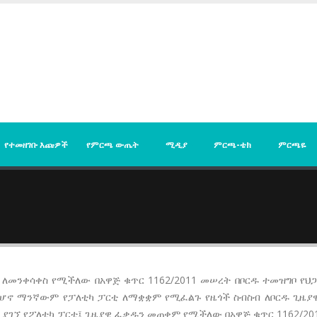
የተመዘገቡ እጩዎች
የምርጫ ውጤት
ሚዲያ
ምርጫ-ቴክ
ምርጫዬ
ለመንቀሳቀስ የሚችለው በአዋጅ ቁጥር 1162/2011 መሠረት በቦርዱ ተመዝግቦ የህ
ቀ ሆኖ ማንኛውም የፓለቲካ ፓርቲ ለማቋቋም የሚፈልጉ የዜጎች ስብስብ ለቦርዱ ጊዜያ
ያገኘ የፖለቲካ ፓርቲ፤ ጊዜያዊ ፈቃዱን መጠቀም የሚችለው በአዋጅ ቁጥር 1162/20