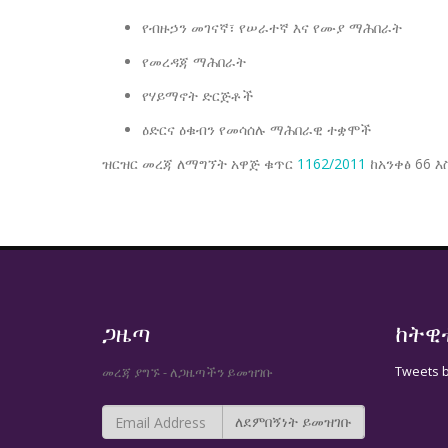
የብዙኃን መገናኛ፣ የሠራተኛ እና የሙያ ማሕበራት
የመረዳጃ ማሕበራት
የሃይማኖት ድርጅቶች
ዕድርና ዕቁብን የመሳሰሉ ማሕበራዊ ተቋሞች
ዝርዝር መረጃ ለማግኘት አዋጅ ቁጥር
1162/2011
ከአንቀፅ 66 እ
ጋዜጣ
ከትዊ
Tweets 
መረጃ ያግኙ - ለጋዜጣችን ይመዝገቡ