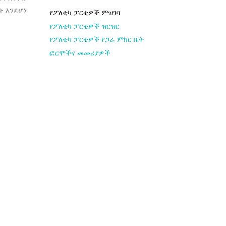
ቡ እንደሆነ
የፖለቲካ ፓርቲዎች ምዝገባ
የፖለቲካ ፓርቲዎች ዝርዝር
የፖለቲካ ፓርቲዎች የጋራ ምክር ቤት
ፎርሞችና መመሪያዎች