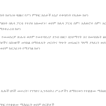
ት ከሀገሪቱ ባህልና የሥነ ምግባር እሴቶች አኳያ ተቀባይነት የሌለው ከሆነ
ልክት በሌላ ፓርቲ የተያዘ አለመሆኑ፣ ወይም ከሌላ ፓርቲ ስም፣ አሕጽሮተ ስም፣ 
የማይቀራረብ ከሆነ
 የመመስረቻ ጽሑፍ ወይም የመተዳደሪያ ደንብ በዘር፣ በኃይማኖት እና በመሳሰሉት ል
ሰቦችና በሕዝቦች መካከል በማስፋፋት ጦርነትና ግጭት መፍጠርን ዓላማ ያላደረገ ወ
 ወይም ከደጋፊነት የማያገል ከሆነ
ነ
ቸው ሌሎች ህጎች መሠረት፣ የንግድና ኢንዱስትሪ ሥራዎችን ለማከናወን የተቋቋሙ ማሕ
 ተግባር የተቋቋሙ ማሕበራት ወይም ድርጅቶች