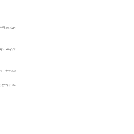
 የሚመረጡ
ንቡ ውስጥ
ን ተዋረድ
በፊርማቸው