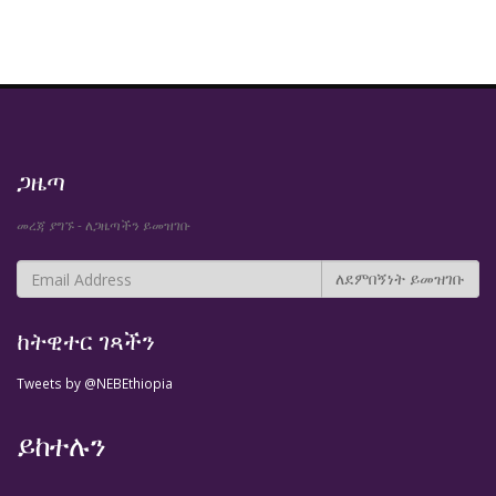
ጋዜጣ
መረጃ ያግኙ - ለጋዜጣችን ይመዝገቡ
ከትዊተር ገጻችን
Tweets by @NEBEthiopia
ይከተሉን