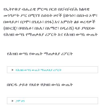
የኢትዮጵያ ብሔራዊ ምርጫ ቦርድ በደ/ብ/ብ/ሕ ክልላዊ
መንግሥት ሥር በሚገኙ ስድስት ዞኖች (በኮንሶ፣ በደቡብ ኦሞ፣
በወላይታ፣ በጋሞ፣ በጌዴኦ፣ በጎፋ) እና አምስት ልዩ ወረዳዎች
(በቡርጂ፣ በባስኬቶ፣ በአሌ፣ በአማሮ፣ በዲራሼ) ላይ ያካሄደው
የሕዝበ ውሣኔ የማጠቃለያ ሪፖርት እና የሕዝበ ውሣኔ ውጤት
የሕዝበ ውሣኔ የውጤት ማጠቃለያ ሪፖርት
Show
የሕዝበ ውሣኔ ውጤት ማጠቃለያ ሪፖርት
በቦርዱ ታይቶ የጸደቀ የህዝበ ውሳኔ ውጤት
Show
ጋሞ ዞን