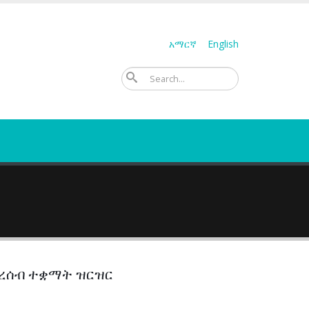
አማርኛ
English
ፈልግ
በረሰብ ተቋማት ዝርዝር