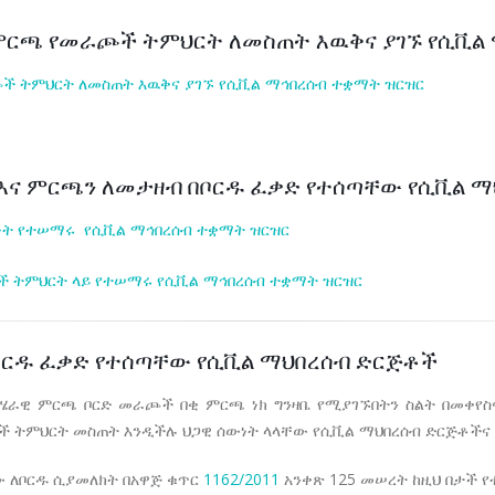
ምርጫ የመራጮች ትምህርት ለመስጠት እዉቅና ያገኙ የሲቪል
 ትምህርት ለመስጠት እዉቅና ያገኙ የሲቪል ማኅበረሰብ ተቋማት ዝርዝር
 እና ምርጫን ለመታዘብ በቦርዱ ፈቃድ የተሰጣቸው የሲቪል 
ነት የተሠማሩ የሲቪል ማኅበረሰብ ተቋማት ዝርዝር
 ትምህርት ላይ የተሠማሩ የሲቪል ማኅበረሰብ ተቋማት ዝርዝር
ቦርዱ ፈቃድ የተሰጣቸው የሲቪል ማህበረሰብ ድርጅቶች
ሄራዊ ምርጫ ቦርድ መራጮች በቂ ምርጫ ነክ ግንዛቤ የሚያገኙበትን ስልት በመቀየስ
ጮች ትምህርት መስጠት እንዲችሉ ህጋዊ ሰውነት ላላቸው የሲቪል ማህበረሰብ ድርጅቶችና
 ለቦርዱ ሲያመለክት በአዋጅ ቁጥር
1162/2011
አንቀጽ 125 መሠረት ከዚህ በታች የ