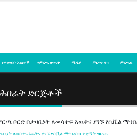
የተመዘገቡ እጩዎች
የምርጫ ውጤት
ሚዲያ
ምርጫ-ቴክ
ምርጫዬ
ማሕበራት ድርጅቶች
ርጫ ቦርድ በታዛቢነት ለመሳተፍ እዉቅና ያገኙ የሲቪል ማኅ
ዛቢነት ለመሳተፍ እዉቅና ያገኙ የሲቪል ማኅበረሰብ ተቋማት ዝርዝር