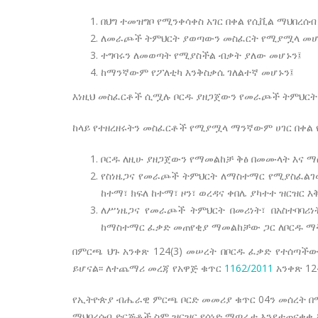
በህግ ተመዝግቦ የሚንቀሳቀስ አገር በቀል የሲቪል ማህበረሰ
ለመራጮች ትምህርት ያወጣውን መስፈርት የሚያሟላ መሆ
ተግባሩን ለመወጣት የሚያስችል ብቃት ያለው መሆኑን፤
ከማንኛውም የፖለቲካ እንቅስቃሴ ገለልተኛ መሆኑን፤
እነዚህ መስፈርቶች ሲሟሉ ቦርዱ ያዘጋጀውን የመራጮች ትምህርት
ከላይ የተዘረዘሩትን መስፈርቶች የሚያሟላ ማንኛውም ሀገር በቀል 
ቦርዱ ለዚሁ ያዘጋጀውን የማመልከቻ ቅፅ በመሙላት እና 
የስነዜጋና የመራጮች ትምህርት ለማስተማር የሚያስፈልገው
ከተማ፣ ክፍለ ከተማ፣ ዞን፣ ወረዳና ቀበሌ ያካተተ ዝርዝር
ለሥነዜጋና የመራጮች ትምህርት በመሪነት፣ በአስተባባሪ
ከማስተማር ፈቃድ መጠየቂያ ማመልከቻው ጋር ለቦርዱ ማቅ
በምርጫ ህጉ አንቀጽ 124(3) መሠረት በቦርዱ ፈቃድ የተሰጣ
ይሆናል፡፡ ለተጨማሪ መረጃ የአዋጅ ቁጥር
1162/2011
አንቀጽ 12
የኢትዮጵያ ብሔራዊ ምርጫ ቦርድ መመሪያ ቁጥር 04ን መሰረት በ
ማህበረሰብ ድርጅቶች ስም ዝርዝር የሰነድ ማጣራቱ እንደተጠናቀቀ እ