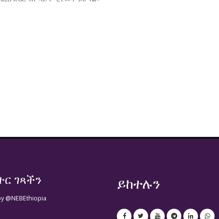
ተር ገጻችን
ይከተሉን
by @NEBEthiopia