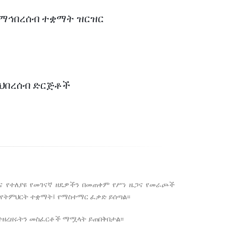
 ማኅበረሰብ ተቋማት ዝርዝር
ማህበረሰብ ድርጅቶች
ና የተለያዩ የመገናኛ ዘዴዎችን በመጠቀም የሥነ ዜጋና የመራጮች
 የትምህርት ተቋማት፤ የማስተማር ፈቃድ ይሰጣል፡፡
ተዘረዘሩትን መስፈርቶች ማሟላት ይጠበቅበታል፡፡