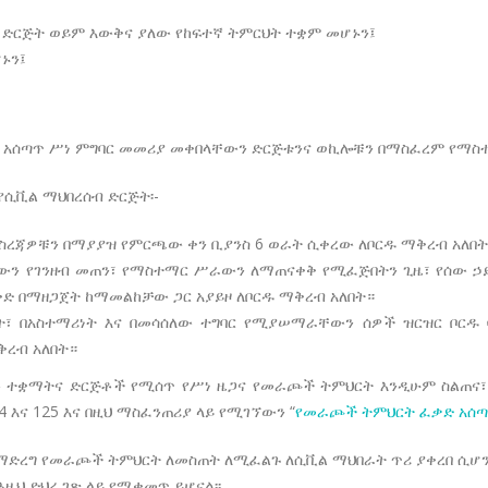
ብ ድርጅት ወይም እውቅና ያለው የከፍተኛ ትምርህት ተቋም መሆኑን፤
ኑን፤
 አሰጣጥ ሥነ ምግባር መመሪያ መቀበላቸውን ድርጅቱንና ወኪሎቹን በማስፈረም የማስተ
የሲቪል ማህበረሰብ ድርጅት፡-
ማስረጃዎቹን በማያያዝ የምርጫው ቀን ቢያንስ 6 ወራት ሲቀረው ለቦርዱ ማቅረብ አለበ
ን የገንዘብ መጠን፣ የማስተማር ሥራውን ለማጠናቀቅ የሚፈጅበትን ጊዜ፣ የሰው ኃይ
 እቅድ በማዘጋጀት ከማመልከቻው ጋር አያይዞ ለቦርዱ ማቅረብ አለበት።
ነት፣ በአስተማሪነት እና በመሳሰለው ተግባር የሚያሠማራቸውን ሰዎች ዝርዝር ቦር
ረብ አለበት።
ችው ተቋማትና ድርጅቶች የሚሰጥ የሥነ ዜጋና የመራጮች ትምህርት እንዲሁም ስልጠና፣
4 እና 125 እና በዚህ ማስፈንጠሪያ ላይ የሚገኘውን “
የመራጮች ትምህርት ፈቃድ አሰጣጥ 
ማድረግ የመራጮች ትምህርት ለመስጠት ለሚፈልጉ ለሲቪል ማህበራት ጥሪ ያቀረበ ሲሆ
ዚህ ድህረ ገጽ ላይ የሚቀመጥ ይሆናል፡፡