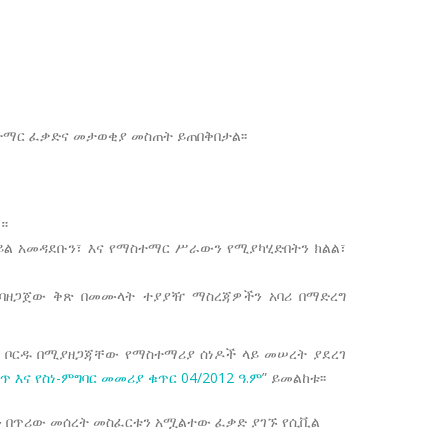
ማር ፈቃድና መታወቂያ መስጠት ይጠበቅበታል፡፡
ት።
ል አመዳደቡን፣ እና የማስተማር ሥራውን የሚያካሂድበትን ክልል፣
ዱ ባዘጋጀው ቅጽ በመሙላት ተያያዥ ማስረጃዎችን አባሪ በማድረግ
 ቦርዱ በሚያዘጋጃቸው የማስተማሪያ ሰነዶች ላይ መሠረት ያደረገ
እና የስነ-ምግባር መመሪያ ቁጥር 04/2012 ዓ.ም
” ይመልከቱ፡፡
ን በጥሪው መሰረት መስፈርቱን አሟልተው ፈቃድ ያገኙ የሲቪል