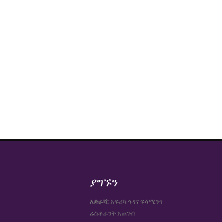
ያግኙን
አድራሻ:
አፍሪካ ጎዳና ፍላሚንጎ
ሬስቶራንት አጠገብ