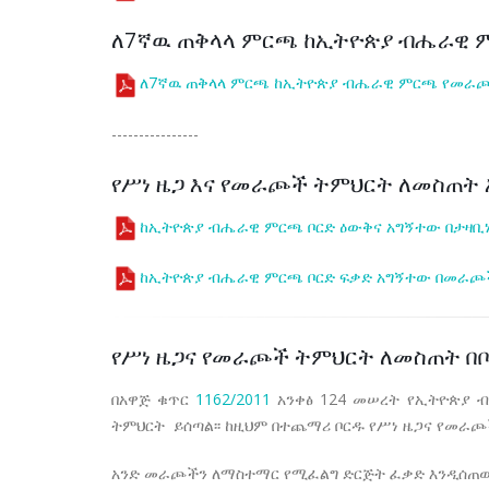
ለ7ኛዉ ጠቅላላ ምርጫ ከኢትዮጵያ ብሔራዊ 
ለ7ኛዉ ጠቅላላ ምርጫ ከኢትዮጵያ ብሔራዊ ምርጫ የመራጮች
----------------
የሥነ ዜጋ እና የመራጮች ትምህርት ለመስጠት
ከኢትዮጵያ ብሔራዊ ምርጫ ቦርድ ዕውቅና አግኝተው በታዛቢ
ከኢትዮጵያ ብሔራዊ ምርጫ ቦርድ ፍቃድ አግኝተው በመራጮች
የሥነ ዜጋና የመራጮች ትምህርት ለመስጠት በ
በአዋጅ ቁጥር
1162/2011
አንቀፅ 124 መሠረት የኢትዮጵያ ብ
ትምህርት ይሰጣል፡፡ ከዚህም በተጨማሪ ቦርዱ የሥነ ዜጋና የመራ
አንድ መራጮችን ለማስተማር የሚፈልግ ድርጅት ፈቃድ እንዲሰጠው