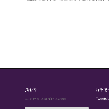
ጋዜጣ
ከትዊ
Tweets 
መረጃ ያግኙ - ለጋዜጣችን ይመዝገቡ