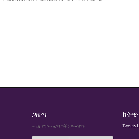
ጋዜጣ
ከትዊ
Tweets 
መረጃ ያግኙ - ለጋዜጣችን ይመዝገቡ