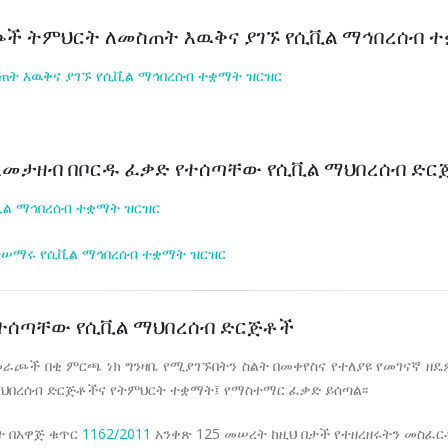
ች ትምህርት ለመስጠት እዉቅና ያገኙ የሲቪል ማኅበረሰብ 
ት እዉቅና ያገኙ የሲቪል ማኅበረሰብ ተቋማት ዝርዝር
ለመታዘብ በቦርዱ ፈቃድ የተሰጣቸው የሲቪል ማህበረሰብ ድር
ል ማኅበረሰብ ተቋማት ዝርዝር
ተሠማሩ የሲቪል ማኅበረሰብ ተቋማት ዝርዝር
የተሰጣቸው የሲቪል ማህበረሰብ ድርጅቶች
ራጮች በቂ ምርጫ ነክ ግንዛቤ የሚያገኙበትን ስልት በመቀየስና የተለያዩ የመገናኛ ዘ
ህበረሰብ ድርጅቶችና የትምህርት ተቋማት፤ የማስተማር ፈቃድ ይሰጣል፡፡
ት በአዋጅ ቁጥር
1162/2011
አንቀጽ 125 መሠረት ከዚህ በታች የተዘረዘሩትን መስፈር