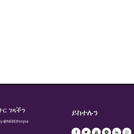
ተር ገጻችን
ይከተሉን
by @NEBEthiopia