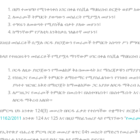
በህግ ተመዝግቦ የሚንቀሳቀስ አገር በቀል የሲቪል ማህበረሰብ ድርጅት ወይም እ
ለመራጮች ትምህርት ያወጣውን መስፈርት የሚያሟላ መሆኑን፤
ተግባሩን ለመወጣት የሚያስችል ብቃት ያለው መሆኑን፤
ከማንኛውም የፖለቲካ እንቅስቃሴ ገለልተኛ መሆኑን፤
እነዚህ መስፈርቶች ሲሟሉ ቦርዱ ያዘጋጀውን የመራጮች ትምህርት አሰጣጥ ሥነ ምግባ
ከላይ የተዘረዘሩትን መስፈርቶች የሚያሟላ ማንኛውም ሀገር በቀል የሲቪል ማህበረሰብ 
ቦርዱ ለዚሁ ያዘጋጀውን የማመልከቻ ቅፅ በመሙላት እና ማስረጃዎቹን በማያያ
የስነዜጋና የመራጮች ትምህርት ለማስተማር የሚያስፈልገውን የገንዘብ መጠን፣
ያካተተ ዝርዝር እቅድ በማዘጋጀት ከማመልከቻው ጋር አያይዞ ለቦርዱ ማቅረብ 
ለሥነዜጋና የመራጮች ትምህርት በመሪነት፣ በአስተባባሪነት፣ በአስተማሪነት 
ለቦርዱ ማቅረብ አለበት።
በምርጫ ህጉ አንቀጽ 124(3) መሠረት በቦርዱ ፈቃድ የተሰጣችው ተቋማትና ድርጅቶ
1162/2011
አንቀጽ 124 እና 125 እና በዚህ ማስፈንጠሪያ ላይ የሚገኘውን “
የመራጮች
የኢትዮጵያ ብሔራዊ ምርጫ ቦርድ መመሪያ ቁጥር 04ን መሰረት በማድረግ የመራጮች ት
ማጣራቱ እንደተጠናቀቀ እዚህ ድህረ ገጽ ላይ የሚቀመጥ ይሆናል፡፡