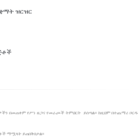
ተቋማት ዝርዝር
ጅቶች
ዴዎችን በመጠቀም የሥነ ዜጋና የመራጮች ትምህርት ይሰጣል፡፡ ከዚህም በተጨማሪ ቦር
ቶች ማሟላት ይጠበቅበታል፡፡