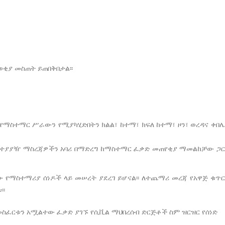
ቂያ መስጠት ይጠበቅበታል፡፡
ማስተማር ሥራውን የሚያካሂድበትን ክልል፣ ከተማ፣ ክፍለ ከተማ፣ ዞን፣ ወረዳና ቀበሌ
ት ተያያዥ ማስረጃዎችን አባሪ በማድረግ ከማስተማር ፈቃድ መጠየቂያ ማመልከቻው ጋር
 የማስተማሪያ ሰነዶች ላይ መሠረት ያደረገ ይሆናል፡፡ ለተጨማሪ መረጃ የአዋጅ ቁጥር
፡፡
ስፈርቱን አሟልተው ፈቃድ ያገኙ የሲቪል ማህበረሰብ ድርጅቶች ስም ዝርዝር የሰነድ