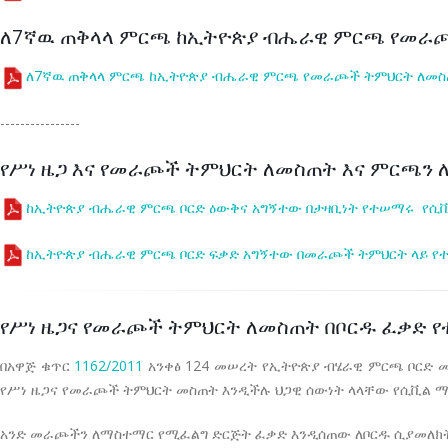
ለ7ኛዉ ጠቅላላ ምርጫ ከኢትዮጵያ ብሔራዊ ምርጫ የመራጮ
ለ7ኛዉ ጠቅላላ ምርጫ ከኢትዮጵያ ብሔራዊ ምርጫ የመራጮች ትምህርት ለመስጠ
----------------
የሥነ ዜጋ እና የመራጮች ትምህርት ለመስጠት እና ምርጫን 
ከኢትዮጵያ ብሔራዊ ምርጫ ቦርድ ዕውቅና አግኝተው በታዛቢነት የተሠማሩ የሲቪ
ከኢትዮጵያ ብሔራዊ ምርጫ ቦርድ ፍቃድ አግኝተው በመራጮች ትምህርት ላይ የ
የሥነ ዜጋና የመራጮች ትምህርት ለመስጠት በቦርዱ ፈቃድ 
በአዋጅ ቁጥር
1162/2011
አንቀፅ 124 መሠረት የኢትዮጵያ ብሄራዊ ምርጫ ቦርድ መ
የሥነ ዜጋና የመራጮች ትምህርት መስጠት እንዲችሉ ህጋዊ ሰውነት ላላቸው የሲቪል ማ
አንድ መራጮችን ለማስተማር የሚፈልግ ድርጅት ፈቃድ እንዲሰጠው ለቦርዱ ሲያመለክ