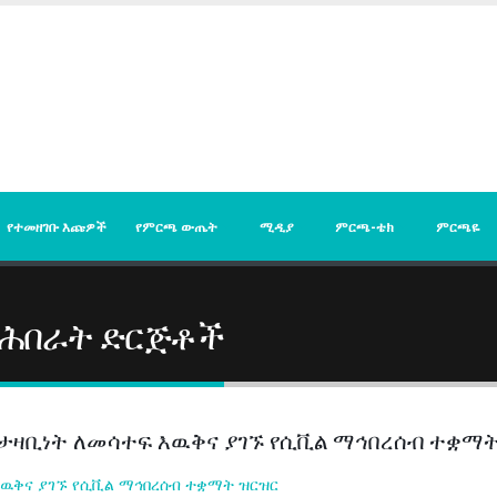
የተመዘገቡ እጩዎች
የምርጫ ውጤት
ሚዲያ
ምርጫ-ቴክ
ምርጫዬ
ማሕበራት ድርጅቶች
ዛቢነት ለመሳተፍ እዉቅና ያገኙ የሲቪል ማኅበረሰብ ተቋማት
ዉቅና ያገኙ የሲቪል ማኅበረሰብ ተቋማት ዝርዝር