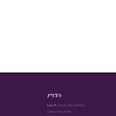
ያግኙን
አድራሻ:
አፍሪካ ጎዳና ፍላሚንጎ
ሬስቶራንት አጠገብ