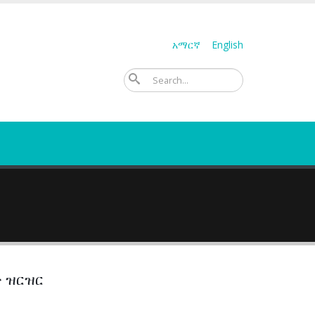
አማርኛ
English
ፈልግ
 ዝርዝር