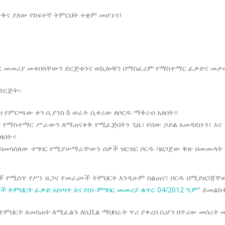
ውቅና ያለው የከፍተኛ ትምርህት ተቋም መሆኑን፤
ር መመሪያ መቀበላቸውን ድርጅቱንና ወኪሎቹን በማስፈረም የማስተማር ፈቃድና መታወ
ድርጅት፡-
ዝ የምርጫው ቀን ቢያንስ 6 ወራት ሲቀረው ለቦርዱ ማቅረብ አለበት።
 የማስተማር ሥራውን ለማጠናቀቅ የሚፈጅበትን ጊዜ፣ የሰው ኃይል አመዳደቡን፣ እና የ
አለበት።
እና በመሳሰለው ተግባር የሚያሠማራቸውን ሰዎች ዝርዝር ቦርዱ ባዘጋጀው ቅጽ በመሙላ
ች የሚሰጥ የሥነ ዜጋና የመራጮች ትምህርት እንዲሁም ስልጠና፣ ቦርዱ በሚያዘጋጃቸው
 ትምህርት ፈቃድ አሰጣጥ እና የስነ-ምግባር መመሪያ ቁጥር 04/2012 ዓ.ም
” ይመልከቱ
ምህርት ለመስጠት ለሚፈልጉ ለሲቪል ማህበራት ጥሪ ያቀረበ ሲሆን በጥሪው መሰረት መ