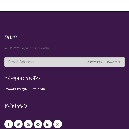
ጋዜጣ
መረጃ ያግኙ - ለጋዜጣችን ይመዝገቡ
ከትዊተር ገጻችን
Tweets by @NEBEthiopia
ይከተሉን