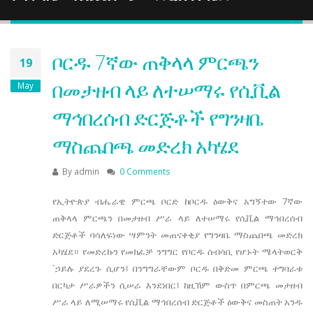
ቦርዱ 7ኛው ጠቅላላ ምርጫን
19
በመታዘብ ላይ ለተሠማሩ የሲቪል
May
ማኅበረሰብ ድርጅቶች የግንዛቤ
ማስጨበጫ መድረክ አካሄደ
By
admin
0 Comments
የኢትዮጵያ ብሔራዊ ምርጫ ቦርድ ከቦርዱ ዕውቅና አግኝተው 7ኛው
ጠቅላላ ምርጫን በመታዘብ ሥራ ላይ ለተሠማሩ የሲቪል ማኅበረሰብ
ድርጅቶች ባሳለፍነው ሣምንት መጠናቀቂያ የግንዛቤ ማስጨበጫ መድረክ
አካሄደ። የመድረኩን የመክፈቻ ንግግር የቦርዱ ሰብሳቢ የሆኑት ሜላትወርቅ
`ኃይሉ ያደረጉ ሲሆን፤ በንግግራቸውም ቦርዱ በቅድመ ምርጫ ተግባራቱ
በርካታ ሥራዎችን ሲሠራ እንደነበር፤ ከዚኽም ውስጥ በምርጫ መታዘብ
ሥራ ላይ ለሚሠማሩ የሲቪል ማኅበረሰብ ድርጅቶች ዕውቅና መስጠት አንዱ