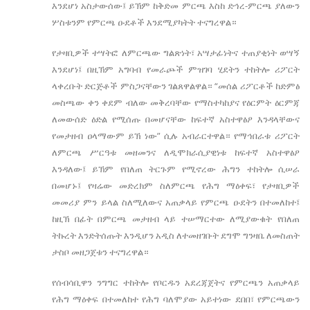
እንደሆነ አስታውሰው፤ ይኽም ከቅድመ ምርጫ እስከ ድኅረ-ምርጫ ያለውን
ሦስቱንም የምርጫ ዑደቶች እንደሚያካትት ተናግረዋል።
የታዛቢዎች ተሣትፎ ለምርጫው ግልጽነት፣ አሣታፊነትና ተጠያቂነት ወሣኝ
እንደሆነ፤ በዚኽም አግባብ የመራጮች ምዝገባ ሂደትን ተከትሎ ሪፖርት
ላቀረቡት ድርጅቶች ምስጋናቸውን ገልጸዋልዋል። “መሰል ሪፖርቶች ከድምፅ
መስጫው ቀን ቀደም ብለው መቅረባቸው የማስተካከያና የዕርምት ዕርምጃ
ለመውሰድ ዕድል የሚሰጡ በመሆናቸው ከፍተኛ አስተዋፅዖ እንዳላቸውና
የመታዘብ ዐላማውም ይኽ ነው” ሲሉ አብራርተዋል። የማኅበራቱ ሪፖርት
ለምርጫ ሥርዓቱ መዘመንና ለዲሞክራሲያዊነቱ ከፍተኛ አስተዋፅዖ
እንዳለው፤ ይኽም የበለጠ ትርጉም የሚኖረው ሕግን ተከትሎ ሲሠራ
በመሆኑ፤ የዛሬው መድረክም ስለምርጫ የሕግ ማዕቀፍ፣ የታዛቢዎች
መመሪያ ምን ይላል ስለሚለውና አጠቃላይ የምርጫ ዑደትን በተመለከተ፤
ከዚኽ በፊት በምርጫ መታዘብ ላይ ተሠማርተው ለሚያውቁት የበለጠ
ትኩረት እንድትሰጡት እንዲሆን አዲስ ለተመዘገቡት ደግሞ ግንዛቤ ለመስጠት
ታስቦ መዘጋጀቱን ተናግረዋል።
የሰብሳቢዋን ንግግር ተከትሎ የቦርዱን አደረጃጀትና የምርጫን አጠቃላይ
የሕግ ማዕቀፍ በተመለከተ የሕግ ባለሞያው አይተነው ደበበ፣ የምርጫውን