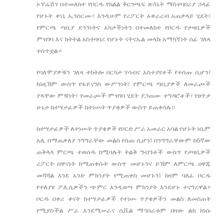
ኦፕሬሽን በተመለከተ የቦርዱ የክልል ቅርንጫፍ ጽ/ቤት ማስተባበሪያ ኃላፊ
የሆኑት ቀነኒ ኢንሰርሙ፣ እንዲሁም የሪፖርት አቀራረብ አጠቃላይ ሂደት፣
የምርጫ ጣቢያ ደኅንነትና አካታችነትን በተመለከተ የቦርዱ የታዛቢዎች
ምዝገባ እና ክትትል አስተባባሪ የሆኑት ናትናኤል መላኩ አማካኝነት ሰፊ ገለጻ
ተሰጥቷል።
የባለሞያዎቹን ገለጻ ተከትሎ በርካታ ሃሳብና አስተያየቶች የተሰጡ ሲሆን፤
ከነዚኽም ውስጥ የፋይናንስ ውሥንነት፣ የምርጫ ጣቢያዎች ለመራጮች
ያላቸው ምቹነት፣ የመራጮች ምዝገባ ሂደት ያጋጠሙ ተግዳሮቶች፣ የፀጥታ
ሁኔታ ከተሣታፊዎች ከተነሡት ጥያቄዎች ውስጥ ይጠቀሳሉ።
ከተሣታፊዎች ለተነሡት ጥያቄዎች የቦርድ ሥራ አመራር አባል የሆኑት ነሲም
አሊ በማጠቃለያ ንግግራቸው መልስ የሰጡ ሲሆን፤ በንግግራቸውም ከ6ኛው
ጠቅላላ ምርጫ ተወሰዱ ከሚባሉት ትልቅ ግብዓቶች ውስጥ የታዛቢዎች
ሪፖርት በዋናነት ከሚጠቀሱት ውስጥ መሆኑንና ይኽም ለምርጫ ዐዋጁ
መሻሻል እንደ አንድ ምክንያት የሚጠቀስ መሆኑን፤ ከዛም ባለፈ ቦርዱ
የተለያዩ ፖሊሲዎችን ጭምር እንዲወጣ ምክንያት እንደሆኑ ተናግረዋል።
ቦርዱ በቀሪ ቀናት ከተሣታፊዎች የተነሡ ጥያቄዎችን መልስ ለመስጠት
የሚያስችል ሥራ እንደሚሠራና ሲቪል ማኅበራቱም በዛው ልክ ከነሱ