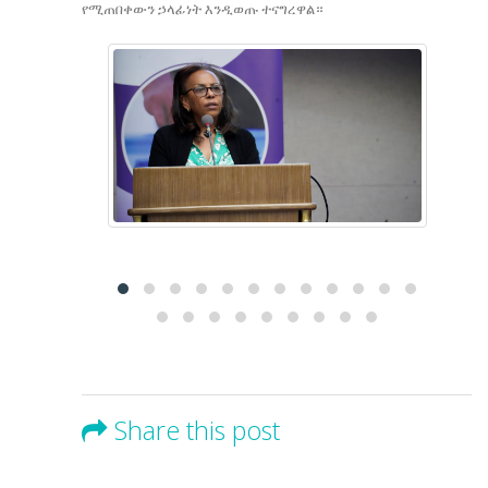
የሚጠበቀውን ኃላፊነት እንዲወጡ ተናግረዋል።
Share this post