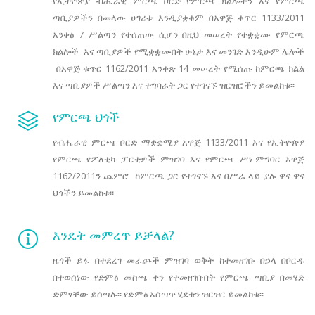
የኢትዮጵያ ብሔራዊ ምርጫ ቦርድ የምርጫ ክልሎችን እና የምርጫ
ጣቢያዎችን በመላው ሀገሪቱ እንዲያቋቁም በአዋጅ ቁጥር 1133/2011
አንቀፅ 7 ሥልጣን የተሰጠው ሲሆን በዚህ መሠረት የተቋቋሙ የምርጫ
ክልሎች እና ጣቢያዎች የሚቋቋሙበት ሁኔታ እና መንገድ እንዲሁም ሌሎች
በአዋጅ ቁጥር 1162/2011 አንቀጽ 14 መሠረት የሚሰጡ ከምርጫ ክልል
እና ጣቢያዎች ሥልጣን እና ተግባራት ጋር የተገናኙ ዝርዝሮችን ይመልከቱ፡፡
የምርጫ ህጎች
የብሔራዊ ምርጫ ቦርድ ማቋቋሚያ አዋጅ 1133/2011 እና የኢትዮጵያ
የምርጫ የፖለቲካ ፓርቲዎች ምዝገባ እና የምርጫ ሥነ-ምግባር አዋጅ
1162/2011ን ጨምሮ ከምርጫ ጋር የተገናኙ እና በሥራ ላይ ያሉ ዋና ዋና
ህጎችን ይመልከቱ፡፡
እንዴት መምረጥ ይቻላል?
ዜጎች ይፋ በተደረገ መራጮች ምዝገባ ወቅት ከተመዘገቡ በኃላ በቦርዱ
በተወሰነው የድምፅ መስጫ ቀን የተመዘገቡበት የምርጫ ጣቢያ በመሄድ
ድምፃቸው ይሰጣሉ፡፡ የድምፅ አሰጣጥ ሂደቱን ዝርዝር ይመልከቱ፡፡