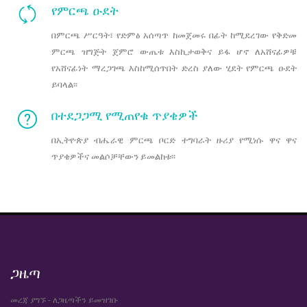
የምርጫ ዑደት
በምርጫ ሥርዓት፣ የድምፅ አሰጣጥ ከመጀመሩ በፊት ከሚደረገው የቅድመ
ምርጫ ዝግጅት ጀምሮ ውጤቱ እስኪታወቅና ይፋ ሆኖ ለአሸናፊዎቹ
የአሸናፊነት ማረጋገጫ እስከሚሰጥበት ድረስ ያለው ሂደት የምርጫ ዑደት
ይባላል፡፡
በተደጋጋሚ የሚጠየቁ ጥያቄዎች
በኢትዮጵያ ብሔራዊ ምርጫ ቦርድ ተግባራት ዙሪያ የሚነሱ ዋና ዋና
ጥያቄዎችና መልሶቻቸውን ይመልከቱ፡፡
ጋዜጣ
መረጃ ያግኙ - ለጋዜጣችን ይመዝገቡ