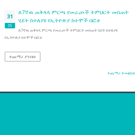
ለ7ኛዉ ጠቅላላ ምርጫ የመራጮች ትምህርት መስጠት
31
ሂደት ከተለያዩ የኢትዮጵያ ከተሞች በፎቶ
05
ለ7ኛዉ ጠቅላላ ምርጫ የመራጮች ትምህርት መስጠት ሂደት ከተለያዩ
የኢትዮጵያ ከተሞች በፎቶ
ተጨማሪ ያንብቡ
ተጨማሪ ይመልከቱ