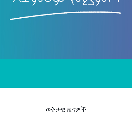
ወቅታዊ ዜናዎች