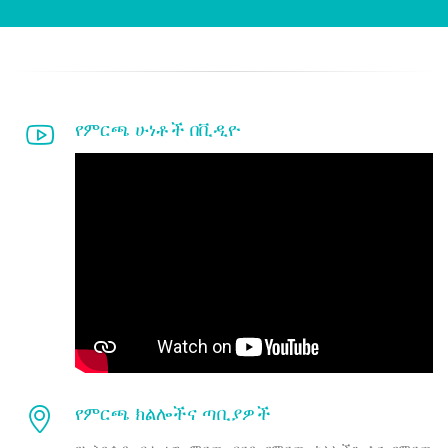
የምርጫ ሁነቶች በቪዲዮ
የምርጫ ክልሎችና ጣቢያዎች