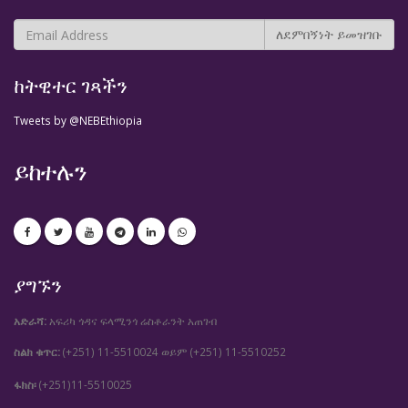
ከትዊተር ገጻችን
Tweets by @NEBEthiopia
ይከተሉን
ያግኙን
አድራሻ:
አፍሪካ ጎዳና ፍላሚንጎ ሬስቶራንት አጠገብ
ስልክ ቁጥር:
(+251) 11-5510024
(+251) 11-5510252
ወይም
ፋክስ፡
(+251)11-5510025