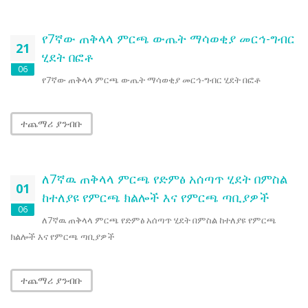
የ7ኛው ጠቅላላ ምርጫ ውጤት ማሳወቂያ መርኅ-ግብር
21
ሂደት በፎቶ
06
የ7ኛው ጠቅላላ ምርጫ ውጤት ማሳወቂያ መርኅ-ግብር ሂደት በፎቶ
ተጨማሪ ያንብቡ
ለ7ኛዉ ጠቅላላ ምርጫ የድምፅ አሰጣጥ ሂደት በምስል
01
ከተለያዩ የምርጫ ክልሎች እና የምርጫ ጣቢያዎች
06
ለ7ኛዉ ጠቅላላ ምርጫ የድምፅ አሰጣጥ ሂደት በምስል ከተለያዩ የምርጫ
ክልሎች እና የምርጫ ጣቢያዎች
ተጨማሪ ያንብቡ