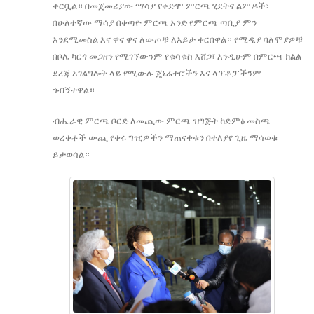
ቀርቧል። በመጀመሪያው ማሳያ የቀድሞ ምርጫ ሂደትና ልምዶች፣
በሁለተኛው ማሳያ በቀጣዮ ምርጫ አንድ የምርጫ ጣቢያ ምን
እንደሚመስል እና ዋና ዋና ለውጦቹ ለእይታ ቀርበዋል። የሚዲያ ባለሞያዎቹ
በቦሌ ካርጎ መጋዘን የሚገኘውንም የቁሳቁስ እሸጋ፣ እንዲሁም በምርጫ ክልል
ደረጃ አገልግሎት ላይ የሚውሉ ጄኔሬተሮችን እና ላፕቶፓችንም
ጎብኝተዋል።
ብሔራዊ ምርጫ ቦርድ ለመጪው ምርጫ ዝግጅት ከድምፅ መስጫ
ወረቀቶች ውጪ የቀሩ ግዢዎችን ማጠናቀቁን በተለያየ ጊዜ ማሳወቁ
ይታወሳል።