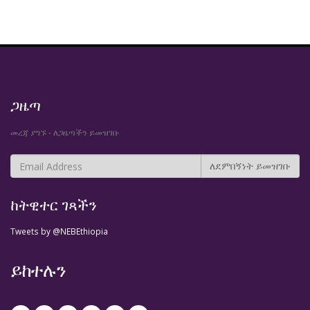
ጋዜጣ
መረጃ ያግኙ - ለጋዜጣችን ይመዝገቡ
ከትዊተር ገጻችን
Tweets by @NEBEthiopia
ይከተሉን