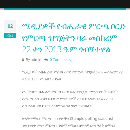
ሚዲያዎች የብሔራዊ ምርጫ ቦርድ
02
የምርጫ ዝግጅትን ዛሬ መስከረም
Oct
22 ቀን 2013 ዓ.ም ጎብኝተዋል
By
admin
0 Comments
ሚዲያዎች የብሔራዊ ምርጫ ቦርድ የምርጫ ዝግጅትን ዛሬ መስከረም 22
ቀን 2013 ዓ.ም ጎብኝተዋል፡፡
የኢትዮጵያ ብሔራዊ ምርጫ ቦርድ ዛሬ ባዘጋጀው የሚዲያዎች ጉብኝት
የምርጫ ኦፕሬሽን በቀድሞ ምርጫዎች እንዴት እንደነበረ እና አሁን
የሚኖረው ሂደት ምን እንደሚመስል ገለፃ ተደርጓል።
ሁለት የማሳያ ምርጫ ጣቢያዎችን (Sample polling stations)
በመገንባት ቀጣዩ ምርጫ ከቀድሞ የሚለይበት የምርጫ ሂደት በማሳያ