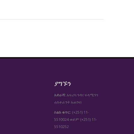
ያግኙን
አድራሻ:
አፍሪካ ጎዳና ፍላሚንጎ
ሬስቶራንት አጠገብ
ስልክ ቁጥር:
(+251) 11-
5510024
(+251) 11-
ወይም
5510252