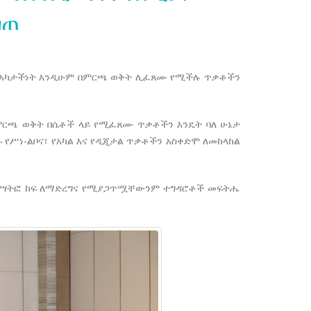
ሰጠ
ና አካታችነት እንዲሁም በምርጫ ወቅት ሊፈጸሙ የሚችሉ ጥቃቶችን
በምርጫ ወቅት በሴቶች ላይ የሚፈጸሙ ጥቃቶችን እንዴት ባለ ሁኔታ
የሥነ-ልቦና፣ የአካል እና የዲጂታል ጥቃቶችን አስቀድሞ ለመከላከል
ችን ተሣትፎ ከፍ ለማድረግና የሚያጋጥሟቸውንም ተግዳሮቶች መፍትሔ