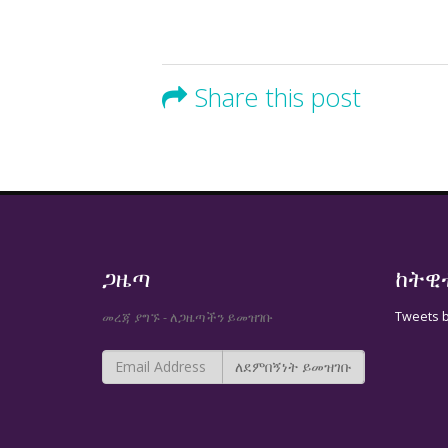
Share this post
ጋዜጣ
ከትዊ
Tweets 
መረጃ ያግኙ - ለጋዜጣችን ይመዝገቡ