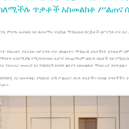
ስለሚችሉ ጥቃቶች አስመልክቶ ሥልጠና 
ርጫ ምርጫ መታዘብ ላይ ለተሠማሩ የሲቪል ማኅበረሰብ ድርጅቶች በሥርዓተ-ፆታ እ
ናነት ትኩረቱን ያደረገው በሥርዓተ-ፆታ ዕኩልነትና ማኅበራዊ አካታችነት እንዲሁም 
ማካተት እንደሚቻል የሚያስገነዝብ ሲሆን፤ በተጨማሪም በቦርዱ በሴቶች ላይ የሚደርሱ 
ጋራ የአሠራር መመሪያ እና የባለድርሻ አካላት ልየታን አስመልክቶ ማብራሪያ ተሰጥቷል።
women) ጋር በመተባበር ያካሄደው ይኽ ሥልጠና፤ ቦርዱ የሴቶችና የአካል ጉዳተኞ
 ነው።