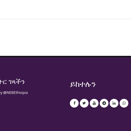
ተር ገጻችን
ይከተሉን
by @NEBEthiopia