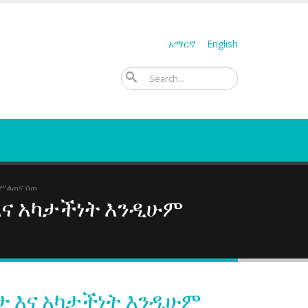
አማርኛ
English
ፈልግ
ሥልጠና ሰጠ
ና አካታችነት እንዲሁም
 እና አካታችነት እንዲሁም