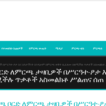
የተመዘገቡ እጩዎች
የምርጫ ውጤት
ሚዲያ
ምርጫ-ቴክ
ምርጫዬ
 በሥርዓተ-ፆታ እና አካታችነት እንዲሁም በምርጫ ወቅት ሊፈጸሙ ስለሚችሉ ጥቃቶች አስመልክቶ 
ርድ ለምርጫ ታዛቢዎች በሥርዓተ-ፆታ እ
ችሉ ጥቃቶች አስመልክቶ ሥልጠና ሰጠ
 ቦርድ ለምርጫ ታዛቢዎች በሥርዓተ-ፆታ