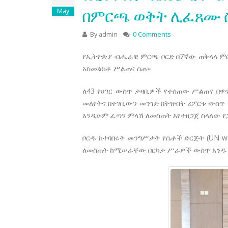
በምርጫ ወቅት ሊፈጸሙ 
May
By
admin
0 Comments
የኢትዮጵያ ብሔራዊ ምርጫ ቦርድ በ7ኛው ጠቅላላ ም
አስመልክቶ ሥልጠና ሰጠ።
ለ43 የሀገር ውስጥ ታዛቢዎች የተሰጠው ሥልጠና በዋ
መለየትና በተገቢውን መንገድ በትዝብት ሪፖርቱ ውስጥ 
እንዲሁም ፈጣን ምላሽ ለመስጠት እየተዘጋጀ ስላለው የ
ቦርዱ ከተባበሩት መንግሥታት የሴቶች ድርጅት (UN 
ለመስጠት ከሚሠራቸው በርካታ ሥራዎች ውስጥ አንዱ