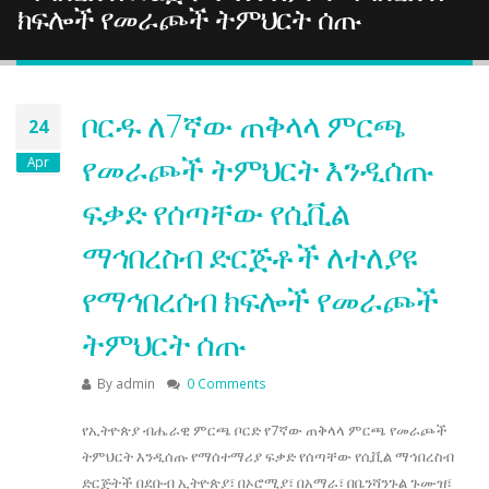
ክፍሎች የመራጮች ትምህርት ሰጡ
ቦርዱ ለ7ኛው ጠቅላላ ምርጫ
24
የመራጮች ትምህርት እንዲሰጡ
Apr
ፍቃድ የሰጣቸው የሲቪል
ማኅበረስብ ድርጅቶች ለተለያዩ
የማኅበረሰብ ክፍሎች የመራጮች
ትምህርት ሰጡ
By
admin
0 Comments
የኢትዮጵያ ብሔራዊ ምርጫ ቦርድ የ7ኛው ጠቅላላ ምርጫ የመራጮች
ትምህርት እንዲሰጡ የማሰተማሪያ ፍቃድ የሰጣቸው የሲቪል ማኅበረስብ
ድርጅትች በደቡብ ኢትዮጵያ፣ በኦሮሚያ፣ በአማራ፣ በቤንሻንጉል ጉሙዝ፣