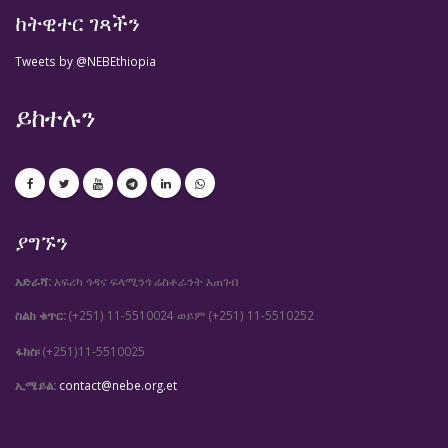
ከትዊተር ገጻችን
Tweets by @NEBEthiopia
ይከተሉን
ያግኙን
አድራሻ:
አፍሪካ ጎዳና ፍላሚንጎ ሬስቶራንት አጠገብ
ስልክ ቁጥር:
(+251) 11-5510024
(+251) 11-5510252
ወይም
ፋክስ፡
(+251)11-5510025
ኢሜይል:
contact@nebe.org.et