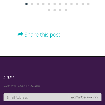
Share this post
ጋዜጣ
መረጃ ያግኙ - ለጋዜጣችን ይመዝገቡ