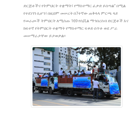
ድርጅቶችና የትምህርት ተቋማት፤ የማስተማር ፈቃድ ይሰጣል” በሚል
የተደነገገ ሲሆን፤ በዚህም መሠረት በ7ተኛው ጠቅላላ ምርጫ ላይ
የመራጮች ትምህርት ለሚሰጡ 169 የሲቪል ማኅበረስብ ድርጅቶች እና
ከፍተኛ የትምህርት ተቋማት የማስተማር ፍቀድ ሰጥቶ ወደ ሥራ
መሠማራታቸው ይታወቃል፡፡