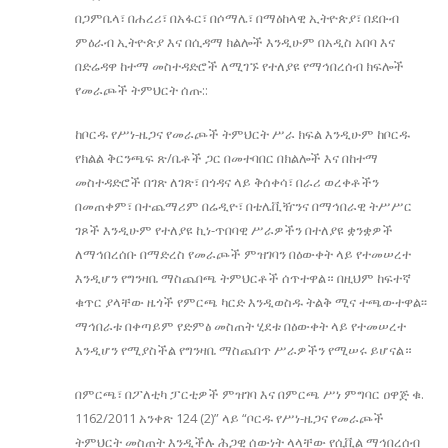
በጋምቤላ፣ በሐረሪ፣ በአፋር፣ በሶማሌ፣ በማዕከላዊ ኢትዮጵያ፣ በደቡብ
ምዕራብ ኢትዮጵያ እና በሲዳማ ክልሎች እንዲሁም በአዲስ አበባ እና
በድሬዳዋ ከተማ መስተዳድሮች ለሚገኙ የተለያዩ የማኅበረሰብ ክፍሎች
የመራጮች ትምህርት ሰጡ::
ከቦርዱ የሥነ-ዜጋና የመራጮች ትምህርት ሥራ ክፍል እንዲሁም ከቦርዱ
የክልል ቅርንጫፍ ጽ/ቤቶች ጋር በመተባበር በክልሎች እና በከተማ
መስተዳድሮች በገጽ ለገጽ፣ በጎዳና ላይ ቅሰቀሳ፣ በራሪ ወረቀቶችን
በመጠቀም፣ በተጨማሪም በሬዲዮ፣ በቴሌቪዥንና በማኅበራዊ ትሥሥር
ገጾች እንዲሁም የተለያዩ ኪነ-ጥበባዊ ሥራዎችን በተለያዩ ቋንቋዎች
ለማኅበረሰቡ በማድረስ የመራጮች ምዝገባን በዕውቀት ላይ የተመሠረተ
እንዲሆን የግንዛቤ ማስጨበጫ ትምህርቶች ሰጥተዋል። በዚህም ከፍተኛ
ቁጥር ያላቸው ዜጎች የምርጫ ካርድ እንዲወስዱ ትልቅ ሚና ተጫውተዋል፡፡
ማኅበራቱ በቀጣይም የድምፅ መስጠት ሂደቱ በዕውቀት ላይ የተመሠረተ
እንዲሆን የሚያስችል የግንዛቤ ማስጨበጥ ሥራዎችን የሚሠሩ ይሆናል።
በምርጫ፣ በፖለቲካ ፓርቲዎች ምዝገባ እና በምርጫ ሥነ ምግባር ዐዋጅ ቁ.
1162/2011 አንቀጽ 124 (2)” ላይ “ቦርዱ የሥነ-ዜጋና የመራጮች
ትምህርት መስጠት እንዲችሉ ሕጋዊ ሰውነት ላላቸው የሲቪል ማኅበረሰብ