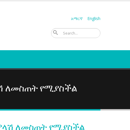
አማርኛ
English
ፈልግ
ላሽ ለመስጠት የሚያስችል
ምላሽ ለመስጠት የሚያስችል