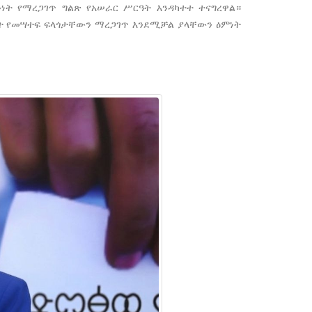
ነት የማረጋገጥ ግልጽ የአሠራር ሥርዓት እንዳካተተ ተናግረዋል።
ነት የመሣተፍ ፍላጎታቸውን ማረጋገጥ እንደሚቻል ያላቸውን ዕምነት