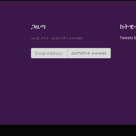
ጋዜጣ
ከትዊ
Tweets 
መረጃ ያግኙ - ለጋዜጣችን ይመዝገቡ