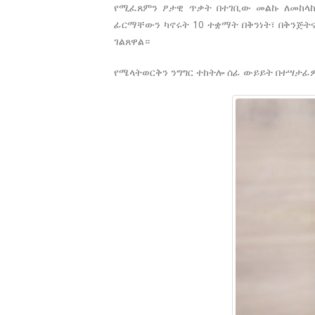
የሚፈጸምን ፆታዊ ጥቃት በተገቢው መልኩ ለመከላከል
ፊርማቸውን ካኖሩት 10 ተቋማት በቅንነት፣ በቅንጅት
ገልጸዋል።
የሜላትወርቅን ንግግር ተከትሎ ሰፊ ውይይት በተሣታፊ