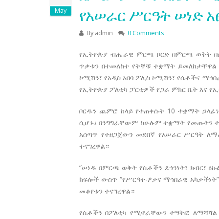
የአሠራር ሥርዓት ሠነድ አ
May
By
admin
0 Comments
የኢትዮጵያ ብሔራዊ ምርጫ ቦርድ በምርጫ ወቅት በሴቶች
ጥቃቱን በተመለከተ የትኞቹ ተቋማት ይመለከታቸዋል 
ኮሚሽን፣ የአዲስ አበባ ፖሊስ ኮሚሽን፣ የሴቶችና ማኅ
የኢትዮጵያ ፖለቲካ ፓርቲዎች የጋራ ምክር ቤት እና የ
ቦርዱን ጨምሮ ከላይ የተጠቀሱት 10 ተቋማት ኃላፊ
ሲሆኑ፤ በንግግራቸውም ከሁሉም ተቋማት የመጡትን ተሣ
አሰጣጥ የተዘጋጀውን መደበኛ የአሠራር ሥርዓት ለማረ
ተናግረዋል።
“ሠነዱ በምርጫ ወቅት የሴቶችን ደኅንነት፣ ክብር፣ ዕ
ክፍሎች ውስጥ “የሥርዓተ-ፆታና ማኅበራዊ አካታችነ
መቆየቱን ተናግረዋል።
የሴቶችን በፖለቲካ የሚኖራቸውን ተሣትፎ ለማሻሻል