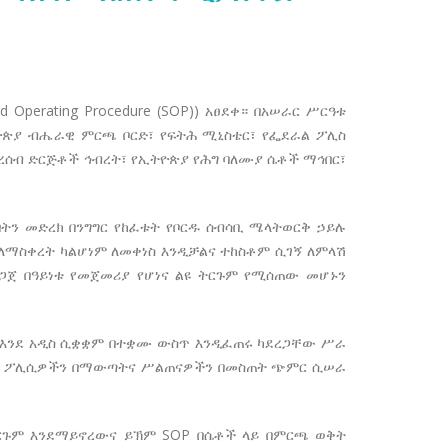
erating Procedure (SOP)) አፀደቀ። በአሠራር ሥርዓቱ
ዮጵያ ብሔራዊ ምርጫ ቦርድ፣ የፍትሕ ሚኒስቴር፣ የፌደራል ፖሊስ
በረሰብ ድርጅቶች ኅብረት፣ የኢትዮጵያ የሕግ ባለሙያ ሴቶች ማኅበር፣
ን መድረክ በንግግር የከፈቱት የቦርዱ ሰብሳቢ ሜላትወርቅ ኃይሉ
ማስቀረት ካልሆነም ለመቀነስ እንዲቻልና ተከስቶም ሲገኝ ለምላሽ
ጋጀ በዓይነቱ የመጀመሪያ የሆነና ልዩ ትርጉም የሚሰጠው መሆኑን
ርዱ እንደ አዲስ ሲቋቋም በተቋሙ ውስጥ እንዲፈጠሩ ካደረጋቸው ሥራ
ለያዩ ፖሊሲዎችን በማውጣትና ሥልጠናዎችን በመስጠት ጭምር ሲሠራ
ርጉም እንደማይኖረውና ይኽም SOP በሴቶች ላይ በምርጫ ወቅት