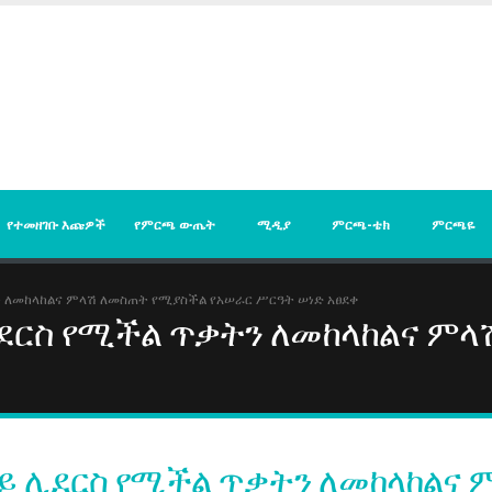
የተመዘገቡ እጩዎች
የምርጫ ውጤት
ሚዲያ
ምርጫ-ቴክ
ምርጫዬ
 ለመከላከልና ምላሽ ለመስጠት የሚያስችል የአሠራር ሥርዓት ሠነድ አፀደቀ
ደርስ የሚችል ጥቃትን ለመከላከልና ም
ይ ሊደርስ የሚችል ጥቃትን ለመከላከልና 