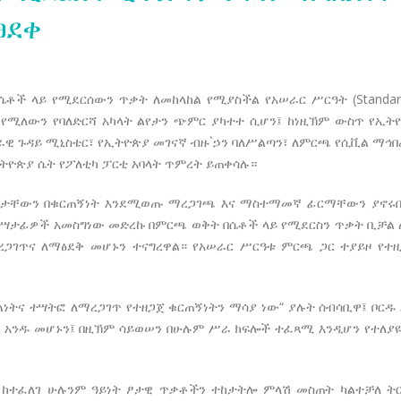
ፀደቀ
 ላይ የሚደርሰውን ጥቃት ለመከላከል የሚያስችል የአሠራር ሥርዓት (Standard Op
የሚለውን የባለድርሻ አካላት ልየታን ጭምር ያካተተ ሲሆን፤ ከነዚኽም ውስጥ የኢት
በራዊ ጉዳይ ሚኒስቴር፣ የኢትዮጵያ መገናኛ ብዙ`ኃን ባለሥልጣን፣ ለምርጫ የሲቪል ማኅ
ኢትዮጵያ ሴት የፖለቲካ ፓርቲ አባላት ጥምረት ይጠቀሳሉ።
ነታቸውን በቁርጠኝነት እንደሚወጡ ማረጋገጫ እና ማስተማመኛ ፊርማቸውን ያኖሩበት
ታፊዎች አመስግነው መድረኩ በምርጫ ወቅት በሴቶች ላይ የሚደርስን ጥቃት ቢቻል ለ
ጋገጥና ለማፅደቅ መሆኑን ተናግረዋል። የአሠራር ሥርዓቱ ምርጫ ጋር ተያይዞ የተዘ
ኩልነትና ተሣትፎ ለማረጋገጥ የተዘጋጀ ቁርጠኝነትን ማሳያ ነው“ ያሉት ሰብሳቢዋ፤ ቦ
ት” አንዱ መሆኑን፤ በዚኽም ሳይወሠን በሁሉም ሥራ ክፍሎች ተፈጻሚ እንዲሆን የተ
 ከተፈለገ ሁሉንም ዓይነት ፆታዊ ጥቃቶችን ተከታትሎ ምላሽ መስጠት ካልተቻለ ት