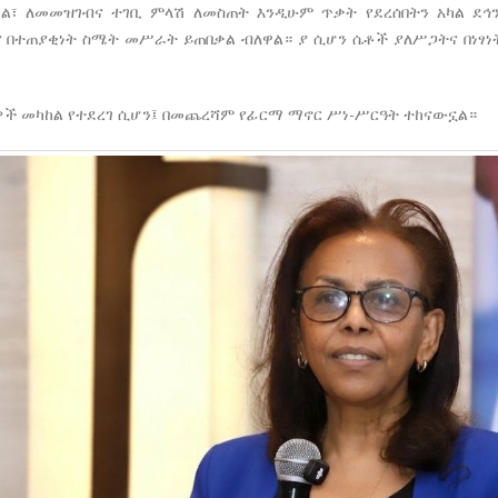
፣ ለመመዝገብና ተገቢ ምላሽ ለመስጠት እንዲሁም ጥቃት የደረሰበትን አካል ደኅን
ና በተጠያቂነት ስሜት መሥራት ይጠበቃል ብለዋል። ያ ሲሆን ሴቶች ያለሥጋትና በነፃ
ዎች መካከል የተደረገ ሲሆን፤ በመጨረሻም የፊርማ ማኖር ሥነ-ሥርዓት ተከናውኗል።