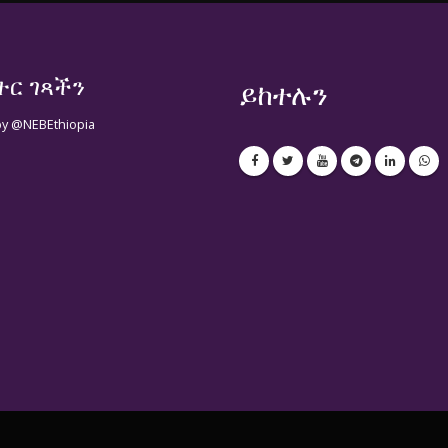
ተር ገጻችን
ይከተሉን
by @NEBEthiopia