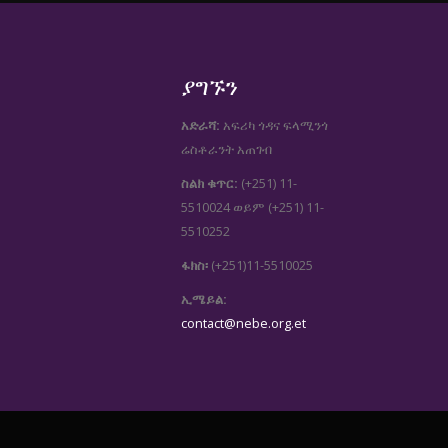
ያግኙን
አድራሻ:
አፍሪካ ጎዳና ፍላሚንጎ
ሬስቶራንት አጠገብ
ስልክ ቁጥር:
(+251) 11-
5510024
(+251) 11-
ወይም
5510252
ፋክስ፡
(+251)11-5510025
ኢሜይል:
contact@nebe.org.et