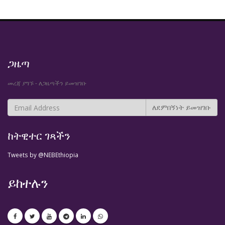
ጋዜጣ
መረጃ ያግኙ - ለጋዜጣችን ይመዝገቡ
ከትዊተር ገጻችን
Tweets by @NEBEthiopia
ይከተሉን