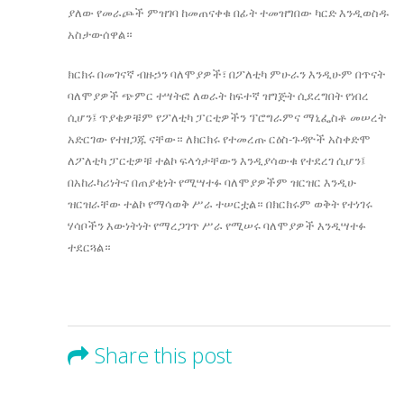
ያለው የመራጮች ምዝገባ ከመጠናቀቁ በፊት ተመዝግበው ካርድ እንዲወስዱ
አስታውሰዋል።
ክርክሩ በመገናኛ ብዙኃን ባለሞያዎች፣ በፖለቲካ ምሁራን እንዲሁም በጥናት
ባለሞያዎች ጭምር ተሣትፎ ለወራት ከፍተኛ ዝግጅት ሲደረግበት የነበረ
ሲሆን፤ ጥያቄዎቹም የፖለቲካ ፓርቲዎችን ፕሮግራምና ማኒፌስቶ መሠረት
አድርገው የተዘጋጁ ናቸው። ለክርክሩ የተመረጡ ርዕስ-ጉዳዮች አስቀድሞ
ለፖለቲካ ፓርቲዎቹ ተልኮ ፍላጎታቸውን እንዲያሳውቁ የተደረገ ሲሆን፤
በአከራካሪነትና በጠያቂነት የሚሣተፉ ባለሞያዎችም ዝርዝር እንዲሁ
ዝርዝራቸው ተልኮ የማሳወቅ ሥራ ተሠርቷል። በክርክሩም ወቅት የተነገሩ
ሃሳቦችን እውነትነት የማረጋገጥ ሥራ የሚሠሩ ባለሞያዎች እንዲሣተፉ
ተደርጓል።
Share this post