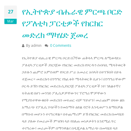
የኢትዮጵያ ብሔራዊ ምርጫ ቦርድ
27
የፖለቲካ ፓርቲዎች የክርክር
Mar
መድረክ ማካሄድ ጀመረ
By
admin
0 Comments
የኢትዮጵያ ብሔራዊ ምርጫ ቦርድ በ7ኛው ጠቅላላ ምርጫ ለሚወዳደሩ
ፖለቲካ ፓርቲዎች ያዘጋጀው የክርክር መድረክ የቦርዱን ሰብሳቢ ሜላትወርቅ
ኃይሉን ጨምሮ አምስቱም የቦርድ ሥራ አመራር አባላት በተገኙበት በይፋ
ተጀመረ። መድረኩን በንግግር የከፈቱት ሜላትወርቅ ሲሆኑ፤ በንግግራቸውም
ቦርዱ ይኽን የክርክር መድረክ ሲያዘጋጅ ፖለቲካ ፓርቲዎች ነፃ፣ ገለልተኛና
ፍትሐዊ በሆነ መንገድ ፖሊሲዎቻቸውንና ፕሮግራሞቻቸውን
የሚያስተዋውቁበት መድረክን መፍጠር ብቻ ሣይሆን፤ መራጩም በዛው ልክ
አማራጭ የፖሊሲ ሃሳቦችን የመስማት ዕድል ኖሮት እንዲወሥን ለማስቻል
በማሰብ መሆኑን ተናግረዋል። በተጨማሪም ይኽ የክርክር መድረክ በመካሄድ
ላይ ያለው የመራጮች ምዝገባ ላይ የበለጠ መነቃቃትን እንደሚፈጥር
ተናግረው፤ መራጮችም በማንዋልና በዲጂታል አማራጭ በመካሄድ ላይ