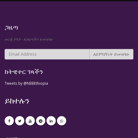
ጋዜጣ
መረጃ ያግኙ - ለጋዜጣችን ይመዝገቡ
ከትዊተር ገጻችን
Tweets by @NEBEthiopia
ይከተሉን