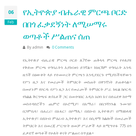
የኢትዮጵያ ብሔራዊ ምርጫ ቦርድ
06
በበጎ ፈቃደኝነት ለሚሠማሩ
Feb
ወጣቶች ሥልጠና ሰጠ
By
admin
0 Comments
የኢትዮጵያ ብሔራዊ ምርጫ ቦርድ ለ7ኛው ጠቅላላ ምርጫ የተለያዩ
የቅድመ ምርጫ ተግባራትን እያከናወነ ይገኛል። ከነዚኽም ተግባራት አንዱ
ዜጎች በዕውቀት ላይ የተመሠረት ምርጫን እንዲያደርጉ የሚያስችላቸውን
የሥነ ዜጋ እና የመራጮች ትምህርት መስጠት በዋንኛነት ይጠቀሳል።
በመሆኑም የቦርዱ የሥነ ዜጋ እና የመራጮች ትምህርት ሥራ ክፍል ከቦርዱ
የክልል ቅርንጫፍ ጽ/ቤቶች ጋር በመተባበር አዲስ አበባ እና በድሬደዋ ከተማ
መስተዳደሮችን ጨምሮ በኦሮሚያ፣ በአማራ፣ በቤንሻንጉል ጉሙዝ፣
በጋምቤላ፣ በሐረሪ፣ በአፋር፣ በሶማሊ፣ በደቡብ ኢትዮጵያ፣ በማዕከላዊ
ኢትዮጵያ፣ በደቡብ ምዕራብ ኢትዮጵያ፣ እና በሲዳማ ክልሎች በመራጮች
ትምህርት እና በመረጃ ሥርጭት ዘመቻ ሥራዎች ላይ ለሚሣተፉ 775 በጎ
ፈቃደኛ ወጣቶች የሁለት ቀናት ሥልጠና ሰጥቷል።