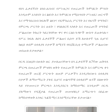
የበጎ ፈቃደኝነት ፅንሰ-ሐሳብ፣ የሥነ-ዜጋና የመራጮች ትምህርት ምንነት
እንዲሁም አንድነት እና ልዩነት እና ትምህርቱ የሚሰጥበት ሥነ-ዘዴ፣ መርኆች
እና የማኅበረሰብ ክፍሎች ልየታ፣ የዴሞክራሲ ሥርዓት እና የዜጎች ተሣትፎ፣
የምርጫ ሥርዓት እና ዑደት ፣ የባለድርሻ ኣካላት እና የመራጮች ተሣትፎ
ሥልጠናው ትኩረት ካደረገባቸው ዋና ዋና ርዕሰ-ጉዳዮች ውስጥ ይጠቀሳሉ።
የሥራ ክፍሉ ለበጎ ፈቃደኞች ሥልጠና ሲሰጥ ይኽ ለሁለተኛ ጊዜ ሲሆን፤
ከዚህ ቀደም በተለያዩ ቦታዎች ለሚገኙ የዩኒቨርሲቲ ተማሪዎች ሥልጠናው
መሰጠቱ ይታወቃል።
ቦርዱ እነዚህን በሁለት ዙር ያሠለጠናቸውን በጎ ፈቃደኞች ለ7ኛው ጠቅላላ
ምርጫ በመራጮች ምዝገባ ወቅት የመራጮች ትምህርት እና በምርጫ ቀን
የመራጮች መረጃ ሥርጭት ዘመቻ ሥራዎችን እንዲያከናውኑ በተለያዩ
ቦታዎች ለማሠማራት ያቀደ ሲሆን፤ ሠልጣኞቹ በተለይም ዜጎች በዕውቀት
ላይ የተመሠረተ ምርጫን እንዲያደርጉ ከማስተማር እንዲሁም ቦርዱ
ያለማውን የዲጂታል የመራጮች መመዝገቢያ አማራጭን በሰፊው
ከማስተዋወቅ አንጻር ጉልኽ ሚና እንደሚኖራቸው ይታመናል።