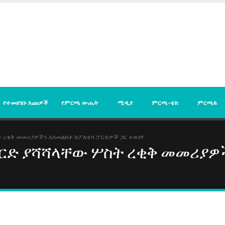
የተመዘገቡ እጩዎች
የምርጫ ውጤት
ሚዲያ
ምርጫ-ቴክ
ምርጫዬ
 ረቂቅ መመሪያዎችን አስመልክቶ ከፖለቲካ ፓርቲዎች ጋር ተወያየ
ርድ ያሻሻላቸው ሦስት ረቂቅ መመሪያዎች