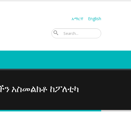
አማርኛ
English
ፈልግ
ን አስመልክቶ ከፖለቲካ