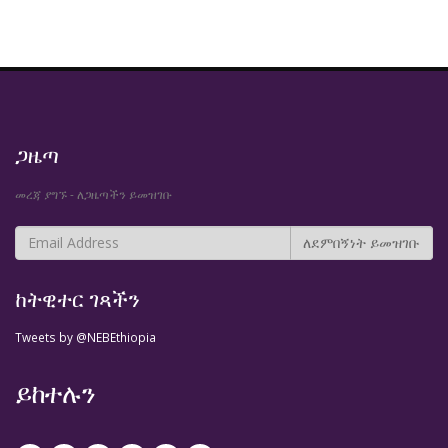
ጋዜጣ
መረጃ ያግኙ - ለጋዜጣችን ይመዝገቡ
ከትዊተር ገጻችን
Tweets by @NEBEthiopia
ይከተሉን