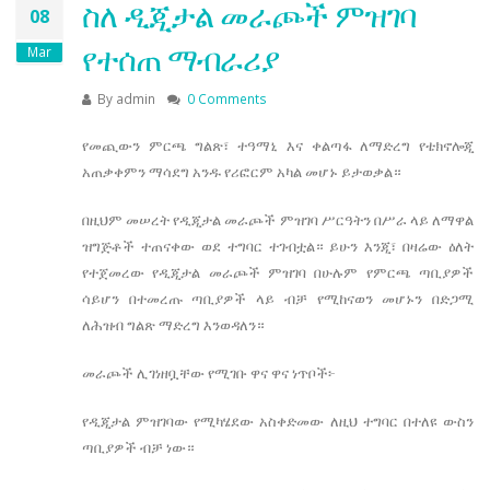
ስለ ዲጂታል መራጮች ምዝገባ
08
የተሰጠ ማብራሪያ
Mar
By
admin
0 Comments
የመጪውን ምርጫ ግልጽ፣ ተዓማኒ እና ቀልጣፋ ለማድረግ የቴክኖሎጂ
አጠቃቀምን ማሳደግ አንዱ የሪፎርም አካል መሆኑ ይታወቃል።
በዚህም መሠረት የዲጂታል መራጮች ምዝገባ ሥርዓትን በሥራ ላይ ለማዋል
ዝግጅቶች ተጠናቀው ወደ ተግባር ተገብቷል። ይሁን እንጂ፣ በዛሬው ዕለት
የተጀመረው የዲጂታል መራጮች ምዝገባ በሁሉም የምርጫ ጣቢያዎች
ሳይሆን በተመረጡ ጣቢያዎች ላይ ብቻ የሚከናወን መሆኑን በድጋሚ
ለሕዝብ ግልጽ ማድረግ እንወዳለን።
መራጮች ሊገነዘቧቸው የሚገቡ ዋና ዋና ነጥቦች፦
የዲጂታል ምዝገባው የሚካሄደው አስቀድመው ለዚህ ተግባር በተለዩ ውስን
ጣቢያዎች ብቻ ነው።