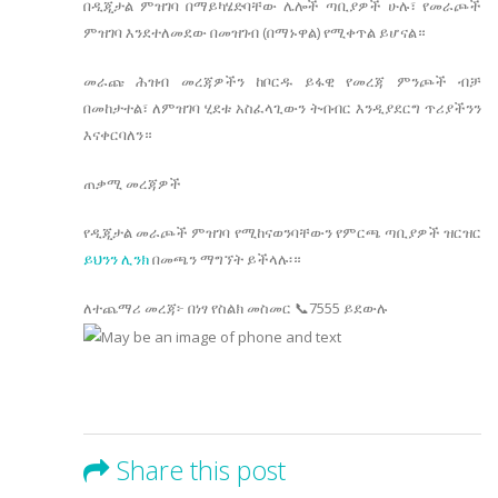
በዲጂታል ምዝገባ በማይካሄድባቸው ሌሎች ጣቢያዎች ሁሉ፣ የመራጮች
ምዝገባ እንደተለመደው በመዝገብ (በማኑዋል) የሚቀጥል ይሆናል።
መራጩ ሕዝብ መረጃዎችን ከቦርዱ ይፋዊ የመረጃ ምንጮች ብቻ
በመከታተል፣ ለምዝገባ ሂደቱ አስፈላጊውን ትብብር እንዲያደርግ ጥሪያችንን
እናቀርባለን።
ጠቃሚ መረጃዎች
የዲጂታል መራጮች ምዝገባ የሚከናወንባቸውን የምርጫ ጣቢያዎች ዝርዝር
ይህንን ሊንክ
በመጫን ማግኘት ይችላሉ፡።
ለተጨማሪ መረጃ፦ በነፃ የስልክ መስመር 📞7555 ይደውሉ
Share this post