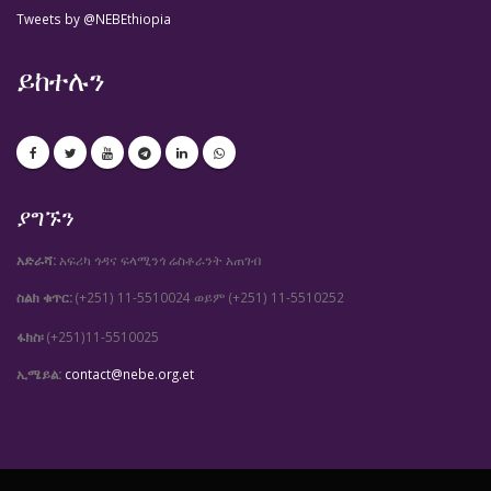
Tweets by @NEBEthiopia
ይከተሉን
ያግኙን
አድራሻ:
አፍሪካ ጎዳና ፍላሚንጎ ሬስቶራንት አጠገብ
ስልክ ቁጥር:
(+251) 11-5510024
(+251) 11-5510252
ወይም
ፋክስ፡
(+251)11-5510025
ኢሜይል:
contact@nebe.org.et