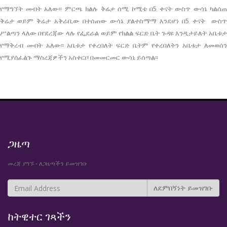
የማግኘት መብት አለው፡፡ ምርጫ ክልሉ ቅሬታ ሰሚ ኮሚቴ በ5 ቀናት ውስጥ ውሳኔ ካልሰጠ
ቅሬታ ወይም ቅሬታ አቅራቢው በተሰጠው ውሳኔ ያልተስማማ እንደሆነ በ5 ቀናት ውስጥ
ሥልጣን ላለው በየደረጃው ላሉ የፌደራል ወይም የክልል ፍርድ ቤት ጉዳዩ እንዲታይለት አቤቱታ
የማቅረብ መብት አለው፡፡ አቤቱታ የቀረበለት ፍርድ ቤትም የቀረበለትን አቤቱታ ለመወሰን
የሚያሰፈልጉ ማስረጃዎችን አስቀርቦ በመመርመር ውሳኔ ይሰጣል፡፡
ጋዜጣ
መረጃ ያግኙ - ለጋዜጣችን ይመዝገቡ
ከትዊተር ገጻችን