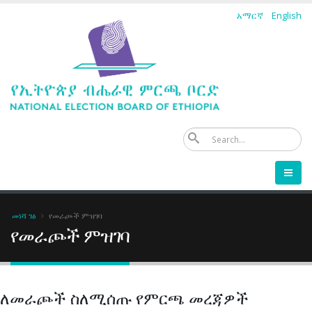
Skip
አማርኛ
English
to
main
content
ፈ
Breadcrumb
መነሻ ገፅ
የመራጮች ምዝገባ
የመራጮች ምዝገባ
ለመራጮች ስለሚሰጡ የምርጫ መረጃዎች