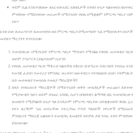
ብቻ ነው፡፡
ቀደም ሲል እንደተገለጸው ለአርብቶአደር አከባቢዎች በተለየ ሁኔታ ካልተወሰነ በስተቀር
ምዝገባው የሚከናወነው መራጮች በሚኖሩበት ቀበሌ በሚቋቋም የምርጫ ጣቢያ ብቻ
ነው፡፡
አንድ ሰው ለመራጭነት ለመመዝገብ ወደ ምርጫ ጣቢያ በሚመጣበት ጊዜ የሚከተሉትን ሰነዶች
መያዙን ማረጋገጥ ይኖርበታል፦
ተመዝጋቢው በሚኖርበት የምርጫ ጣቢያ ማንነቱን የሚገልፅ የቀበሌ መታወቂያ ካርድ
ወይም ፓስፖርት (ያልታደሰም ቢሆን)፣
የቀበሌ መታወቂያ ካርድ ማቅረብ ካልተቻለ በቅርቡ ፎቶግራፍ ተደርጎበት የተሰጠ እንደ
የመንጃ ፈቃድ፣ የመኖሪያ የምስክር ወረቀት፣ ከውትድርና የተገለለበት ሰነድ፣ የትምህርት
ቤት መታወቂያ የመሳሰሉ የመለያ ማስረጃዎች
፣
ከላይ የተዘረዘሩት ማስረጃዎች በማይኖሩበት ወቅት መዝጋቢዎች መራጩን ለይተው
የሚያውቁት ከሆነ ወይም በገጠር አካባቢ ሲሆን በባህላዊና ልማዳዊ ዘዴ ተመዝጋቢውን
ለመለየት የሚቻልበት ሁኔታ ካለ እንዲሁም የምርጫ ጣቢያው በተቋቋመበት ቀበሌ ኗሪ
የሆኑ ለረዥም ጊዜ መኖራቸው የተረጋገጠ ሦስት ግለሰቦች ነዋሪዎች በሚሰጡት
ምስክርነት ማስረጃ አልባውን ተመዝጋቢ ለመለየት ከተቻለ ቃለ ጉባኤ ተይዞ ምዝገባው
ይከናወናል፡፡