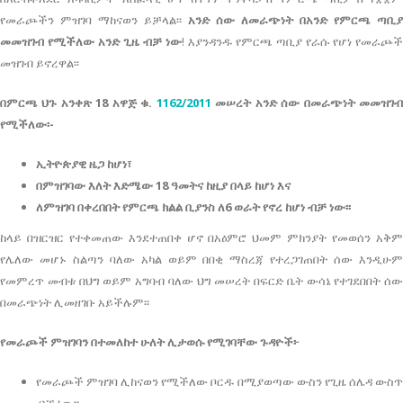
የመራጮችን ምዝገባ ማከናወን ይቻላል፡፡
አንድ ሰው ለመራጭነት በአንድ የምርጫ ጣቢያ
መመዝገብ የሚችለው አንድ ጊዜ ብቻ ነው
! እያንዳንዱ የምርጫ ጣቢያ የራሱ የሆነ የመራጮች
መዝገብ ይኖረዋል፡፡
በምርጫ ህጉ አንቀጽ 18 አዋጅ ቁ.
1162/2011
መሠረት አንድ ሰው በመራጭነት መመዝገ
የሚችለው፡-
ኢትዮጵያዊ ዜጋ ከሆነ፣
በምዝገባው እለት እድሜው 18 ዓመትና ከዚያ በላይ ከሆነ እና
ለምዝገባ በቀረበበት የምርጫ ክልል ቢያንስ ለ6 ወራት የኖረ ከሆነ ብቻ ነው፡፡
ከላይ በዝርዝር የተቀመጠው እንደተጠበቀ ሆኖ በአዕምሮ ህመም ምክንያት የመወሰን አቅም
የሌለው መሆኑ ስልጣን ባለው አካል ወይም በበቂ ማስረጃ የተረጋገጠበት ሰው እንዲሁም
የመምረጥ መብቱ በህግ ወይም አግባብ ባለው ህግ መሠረት በፍርድ ቤት ውሳኔ የተገደበበት ሰው
በመራጭነት ሊመዘገቡ አይችሉም፡፡
የመራጮች ምዝገባን በተመለከተ ሁለት ሊታወሱ የሚገባቸው ጉዳዮች፦
የመራጮች ምዝገባ ሊከናወን የሚችለው ቦርዱ በሚያወጣው ውስን የጊዜ ሰሌዳ ውስጥ