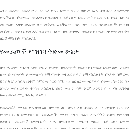
አንድ መራጭ በመራጭነት ተሳትፎ የሚፈልገውን ፓርቲ ወይም እጩ ተወዳዳሪ ለመምረጥ
የሚችለው በቅድሚያ በመራጭነት ሲመዘገብ ብቻ ነው፡፡ በመራጭነት ሳይመዘገብ ቀርቶ በድምፅ
መስጫው እለት መራጭ ሆኖ መቅረብ አይችልም፡፡ ስለሆነም ቦርዱ ስለመራጮች ምዝገባ
መጀመር በተለያዩ የመገናኛ ብዙሃን ሲገልጽ በመከታተልና በመመዝገብ የመራጭነትን መብትን
በእጅ ማስገባት ያስፈልጋል፡፡
የመራጮች ምዝገባ ቅድመ ሁኔታ
በማንኛውም ምርጫ ለመሳተፍ አስቀድሞ በመራጭነት መመዝገብ ቅድመ ሁኔታ ነው፡፡ አንድን
ሰው በመራጭነት ለመመዝገብ የሚያበቁት መስፈርቶችና የሚያስፈልጉት ሰነዶች በምርጫ
ህግና እንደ አስፈላጊነቱም በምርጫ ቦርድ በሚወጡ ዝርዝር መመርያዎች ይቀመጣሉ፡፡ ነገር ግን
እነዚህ መስፈርቶች ተገቢና አስፈላጊ በሆነ መጠን ብቻ እንጂ አንድን ሰው ያለ አግባብ
ከመራጭነት የሚያገሉ አይሆኑም፡፡
የመራጮች ምዝገባ የሚከናወነው በምርጫው ዓይነት ላይ ተመስርቶ የኢትዮጵያ ብሔራዊ
ምርጫ ቦርድ በሚያወጣው የመራጮች ምዝገባ የጊዜ ሰሌዳ አማካኝነት ሲሆን የምዝገባ
ቦታውም መራጮች በሚኖሩበት ቀበሌ በሚቋቋም የምርጫ ጣቢያ ብቻ ነው፡፡ ሆኖም
በአርብቶአደር አካባቢዎች አስፈላጊ ሆኖ ከተገኘ ተንቀሳቃሽ የምርጫ ጣቢያ በማቋቋም