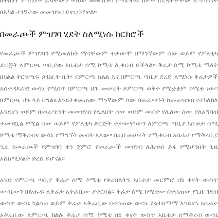
በተለያየ ምክንያት ራሳቸውን ችለው መመዝገብ የማይችሉ ሰዎች በረዳቶቻቸው አማካኝነት
በአካል ተገኝተው መመዝገብ ይኖርባቸዋል፡፡
በመራጮች ምዝገባ ሂደት ስለሚነሱ ክርክሮች
የመራጮች ምዝገባን የሚመለከት ማናቸውም ተቃውሞ በማንኛውም ሰው ወይም የፖለቲካ
ድርጅት ለምርጫ ጣቢያው አቤቱታ ሰሚ ኮሚቴ ሊቀርብ ይችላል፡፡ ቅሬታ ሰሚ ኮሚቴ ማለት
በክልል ቅርንጫፍ ጽህፈት ቤት፣ በምርጫ ክልል እና በምርጫ ጣቢያ ደረጃ ለሚነሱ ቅሬታዎች
አስተዳደራዊ ውሳኔ የሚሰጥ በምርጫ ህጉ መሠረት ለምርጫ ወቅት የሚቋቋም ኮሚቴ ነው፡፡
በምርጫ ህጉ ላይ በግልፅ እንደተቀመጠው ማንኛውም ሰው በመራጭነት ከመመዝገብ የተከለከለ
እንደሆነ ወይም በመራጭነት መመዝገብ የሌለበት ሰው ወይም መብት የሌለው ሰው ያለአግባብ
ተመዝቧል የሚል ሰው ወይም የፖለቲካ ድርጅት ተቃውሞውን ለምርጫ ጣቢያ አቤቱታ ሰሚ
ኮሚቴ ማቅረብና ውሳኔ የማግኘት መብት አለው፡፡ በዚህ መሠረት የሚቀርብ አቤቱታ የማቅረቢያ
ጊዜ ከመራጮች የምዝገባ ቀን ጀምሮ የመራጮች መዝገብ ለሕዝብ ይፋ የሚሆንበት ጊዜ
እስከሚያልቅ ድረስ ይሆናል፡፡
አንድ የምርጫ ጣቢያ ቅሬታ ሰሚ ኮሚቴ የቀረበለትን አቤቱታ መርምሮ በ5 ቀናት ውስጥ
ውሳኔውን በጽሑፍ ለቅሬታ አቅራቢው ያቀርባል፡፡ ቅሬታ ሰሚ ኮሚቴው በተሰጠው የጊዜ ገደብ
ውስጥ ውሳኔ ካልሰጠ ወይም ቅሬታ አቅራቢው በተሰጠው ውሳኔ ያልተስማማ እንደሆነ አቤቱታ
አቅራቢው ለምርጫ ክልሉ ቅሬታ ሰሚ ኮሚቴ በ5 ቀናት ውስጥ አቤቱታ በማቅረብ ውሳኔ