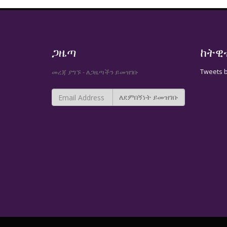
ጋዜጣ
ከትዊ
Tweets 
መረጃ ያግኙ - ለጋዜጣችን ይመዝገቡ