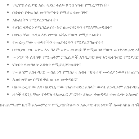
የዲሞክራሲያዊ አስተዳደር ቁልፍ ጽንሰ ሃሳብ የሚረጋገጥበት፣
በህዝብ የተወከለ መንግሥትን የሚያቋቁሙበት፣
እኩልነትን የሚያረጋግጡበት፣
የሀገር ፍቅርን የሚገልጹበት እና ዘመናዊነትን የሚለማመዱበት፣
በሀገራቸው ጉዳይ ላይ የየግል አሻራቸውን የሚያኖሩበት፣
የመረጧቸው ተወካዮችን ተጠያቂነትን የሚያረጋግጡበት፣
በተለያዩ ሀገር አቀፍ እና ዓለም አቀፍ መድረኮች የሚወክላቸውን አስተዳደራዊ 
መንግሥት ለዜጎቹ የሚጠቅም ፓሊሲዎች እንዲያዘጋጅና እንዲተገብር የሚያደር
ሃሳብን የመግለጽ እድልን የሚያረጋግጡበት፣
የመልካም አስተዳደር መስፈንን የሚከታተሉበት ዓይነተኛ መሳሪያ ነው፡፡ በተ
ሊወክላቸው በማይችል ወኪል መተዳደር፣
ባልመረጧቸው እና ባልደገፏቸው የአስተዳደር አካላት ውሳኔ እንዲሁም አስተዳደ
ዜጎች የደገፏቸው የተሻለ የአመራር ሥርዓት ያለው ተወዳዳሪ ተመራጭ አለመሆ
በተጨማሪም
ዜጎች
አለመምረጥ
የሚያስከትለውን
አሉታዊ
ተጽዕኖዎች
ለመከላከል ዜጎ