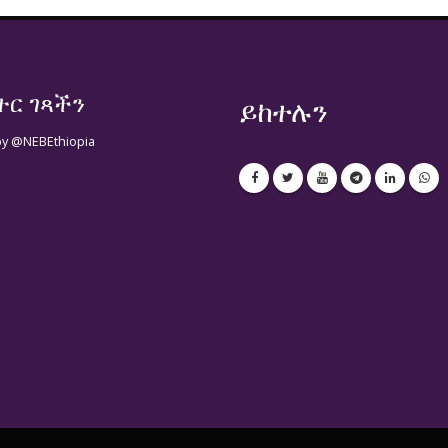
ተር ገጻችን
ይከተሉን
by @NEBEthiopia