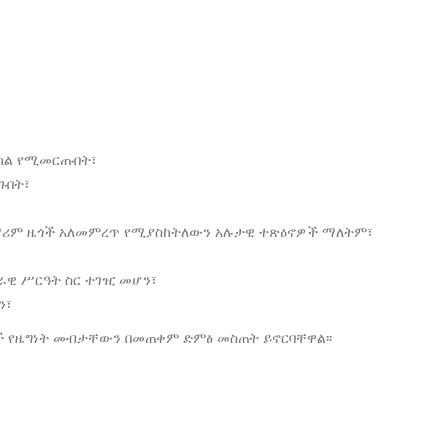
አካል የሚመርጡበት፣
ጉበት፣
ጨማሪም ዜጎች አለመምረጥ የሚያስከትለውን አሉታዊ ተጽዕኖዎች ማለትም፣
ራዊ ሥርዓት ስር ተገዢ መሆን፣
ን፣
ች የዜግነት መብታቸውን በመጠቀም ድምፅ መስጠት ይኖርባቸዋል፡፡