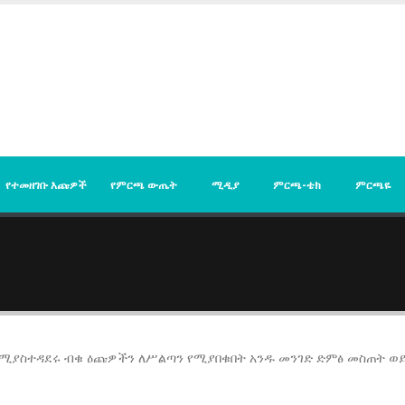
የተመዘገቡ እጩዎች
የምርጫ ውጤት
ሚዲያ
ምርጫ-ቴክ
ምርጫዬ
ን የሚያስተዳደሩ ብቁ ዕጩዎችን ለሥልጣን የሚያበቁበት አንዱ መንገድ ድምፅ መስጠት ወ