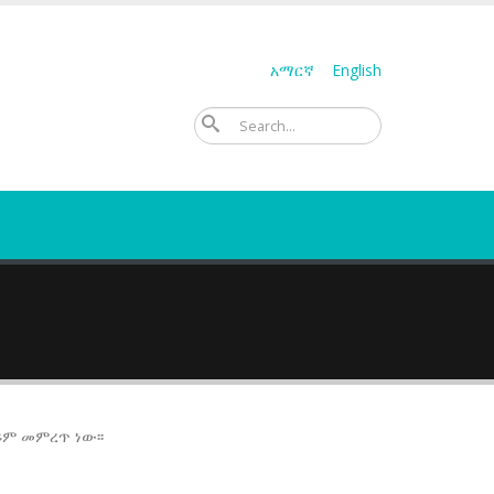
አማርኛ
English
ፈልግ
ይም መምረጥ ነው፡፡