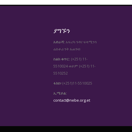
ያግኙን
አድራሻ:
አፍሪካ ጎዳና ፍላሚንጎ
ሬስቶራንት አጠገብ
ስልክ ቁጥር:
(+251) 11-
5510024
(+251) 11-
ወይም
5510252
ፋክስ፡
(+251)11-5510025
ኢሜይል:
contact@nebe.org.et