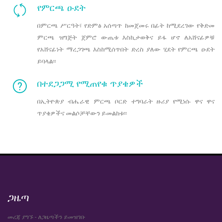
የምርጫ ዑደት
በምርጫ ሥርዓት፣ የድምፅ አሰጣጥ ከመጀመሩ በፊት ከሚደረገው የቅድመ
ምርጫ ዝግጅት ጀምሮ ውጤቱ እስኪታወቅና ይፋ ሆኖ ለአሸናፊዎቹ
የአሸናፊነት ማረጋገጫ እስከሚሰጥበት ድረስ ያለው ሂደት የምርጫ ዑደት
ይባላል፡፡
በተደጋጋሚ የሚጠየቁ ጥያቄዎች
በኢትዮጵያ ብሔራዊ ምርጫ ቦርድ ተግባራት ዙሪያ የሚነሱ ዋና ዋና
ጥያቄዎችና መልሶቻቸውን ይመልከቱ፡፡
ጋዜጣ
መረጃ ያግኙ - ለጋዜጣችን ይመዝገቡ