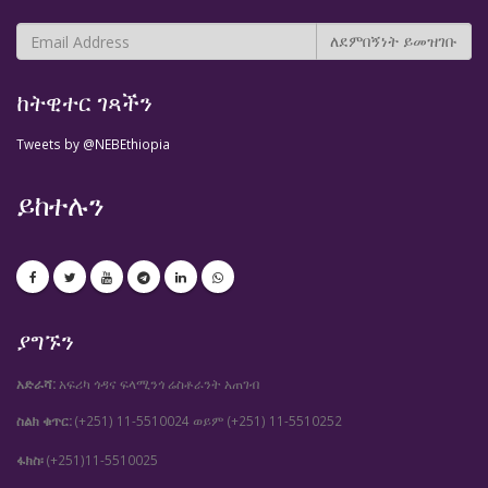
ከትዊተር ገጻችን
Tweets by @NEBEthiopia
ይከተሉን
ያግኙን
አድራሻ:
አፍሪካ ጎዳና ፍላሚንጎ ሬስቶራንት አጠገብ
ስልክ ቁጥር:
(+251) 11-5510024
(+251) 11-5510252
ወይም
ፋክስ፡
(+251)11-5510025