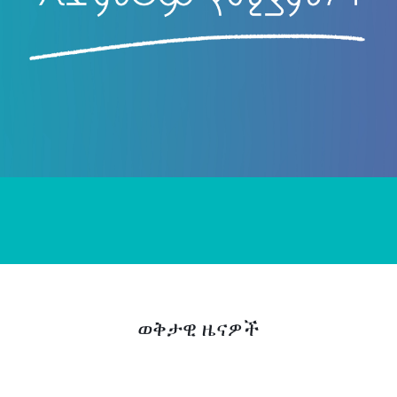
ወቅታዊ ዜናዎች