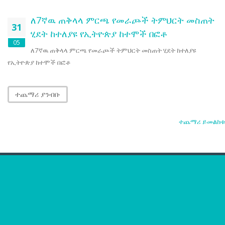
ለ7ኛዉ ጠቅላላ ምርጫ የመራጮች ትምህርት መስጠት
31
ሂደት ከተለያዩ የኢትዮጵያ ከተሞች በፎቶ
05
ለ7ኛዉ ጠቅላላ ምርጫ የመራጮች ትምህርት መስጠት ሂደት ከተለያዩ
የኢትዮጵያ ከተሞች በፎቶ
ተጨማሪ ያንብቡ
ተጨማሪ ይመልከቱ