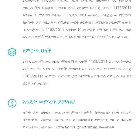
የኢትዮጵያ ብሔራዊ ምርጫ ቦርድ የምርጫ ክልሎችን እና የምርጫ
ጣቢያዎችን በመላው ሀገሪቱ እንዲያቋቁም በአዋጅ ቁጥር 1133/2011
አንቀፅ 7 ሥልጣን የተሰጠው ሲሆን በዚህ መሠረት የተቋቋሙ የምርጫ
ክልሎች እና ጣቢያዎች የሚቋቋሙበት ሁኔታ እና መንገድ እንዲሁም ሌሎች
በአዋጅ ቁጥር 1162/2011 አንቀጽ 14 መሠረት የሚሰጡ ከምርጫ ክልል
እና ጣቢያዎች ሥልጣን እና ተግባራት ጋር የተገናኙ ዝርዝሮችን ይመልከቱ፡፡
የምርጫ ህጎች
የብሔራዊ ምርጫ ቦርድ ማቋቋሚያ አዋጅ 1133/2011 እና የኢትዮጵያ
የምርጫ የፖለቲካ ፓርቲዎች ምዝገባ እና የምርጫ ሥነ-ምግባር አዋጅ
1162/2011ን ጨምሮ ከምርጫ ጋር የተገናኙ እና በሥራ ላይ ያሉ ዋና ዋና
ህጎችን ይመልከቱ፡፡
እንዴት መምረጥ ይቻላል?
ዜጎች ይፋ በተደረገ መራጮች ምዝገባ ወቅት ከተመዘገቡ በኃላ በቦርዱ
በተወሰነው የድምፅ መስጫ ቀን የተመዘገቡበት የምርጫ ጣቢያ በመሄድ
ድምፃቸው ይሰጣሉ፡፡ የድምፅ አሰጣጥ ሂደቱን ዝርዝር ይመልከቱ፡፡