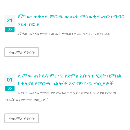
የ7ኛው ጠቅላላ ምርጫ ውጤት ማሳወቂያ መርኅ-ግብር
21
ሂደት በፎቶ
06
የ7ኛው ጠቅላላ ምርጫ ውጤት ማሳወቂያ መርኅ-ግብር ሂደት በፎቶ
ተጨማሪ ያንብቡ
ለ7ኛዉ ጠቅላላ ምርጫ የድምፅ አሰጣጥ ሂደት በምስል
01
ከተለያዩ የምርጫ ክልሎች እና የምርጫ ጣቢያዎች
06
ለ7ኛዉ ጠቅላላ ምርጫ የድምፅ አሰጣጥ ሂደት በምስል ከተለያዩ የምርጫ
ክልሎች እና የምርጫ ጣቢያዎች
ተጨማሪ ያንብቡ