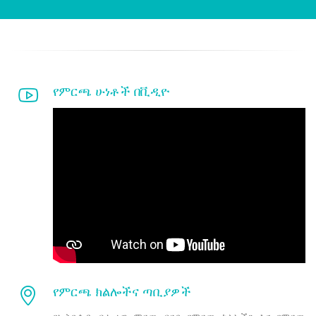
የምርጫ ሁነቶች በቪዲዮ
የምርጫ ክልሎችና ጣቢያዎች